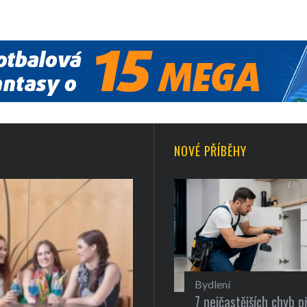
NOVÉ PŘÍBĚHY
Bydlení
7 nejčastějších chyb př