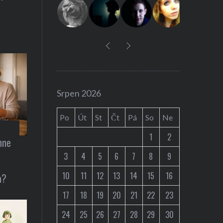
:
Auta / technika
Srpen 2026
snídani
Představení Cybe
Po
Út
St
Čt
Pá
So
Ne
Musk ohlásil už 2
1
2
hne
3
4
5
6
7
8
9
10
11
12
13
14
15
16
a?
17
18
19
20
21
22
23
24
25
26
27
28
29
30