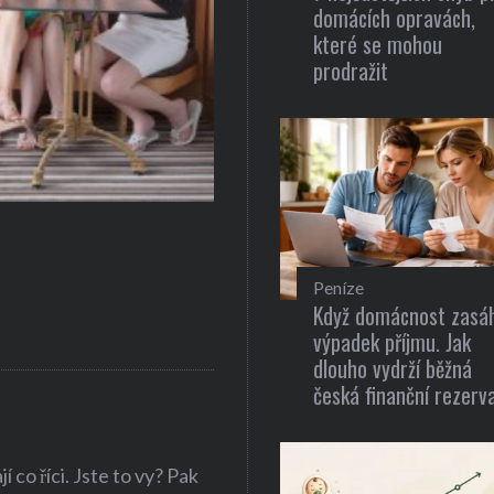
domácích opravách,
které se mohou
prodražit
Gastronomie
Recepty pro zdravou a rychlou 
Peníze
Když domácnost zasá
výpadek příjmu. Jak
dlouho vydrží běžná
česká finanční rezerv
 co říci. Jste to vy? Pak