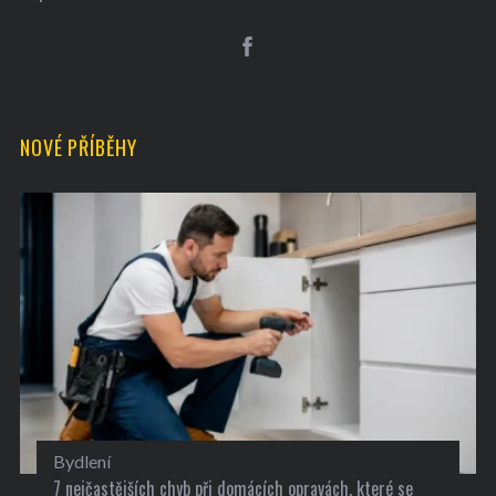
f
o
r
:
NOVÉ PŘÍBĚHY
Bydlení
7 nejčastějších chyb při domácích opravách, které se