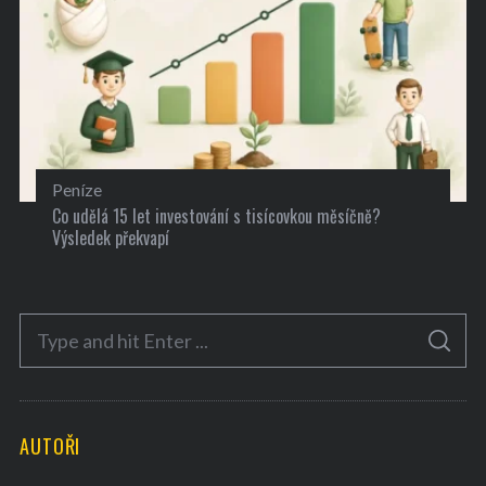
Peníze
Co udělá 15 let investování s tisícovkou měsíčně?
Výsledek překvapí
S
S
e
E
A
a
R
C
H
r
AUTOŘI
c
h