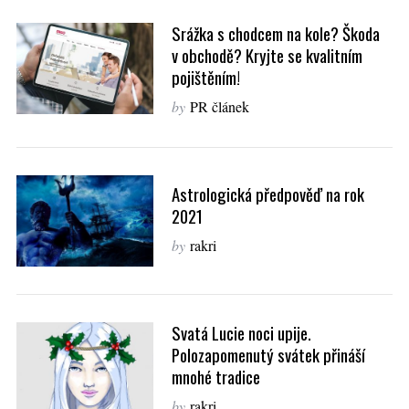
Srážka s chodcem na kole? Škoda
v obchodě? Kryjte se kvalitním
pojištěním!
by
PR článek
Astrologická předpověď na rok
2021
by
rakri
Svatá Lucie noci upije.
Polozapomenutý svátek přináší
mnohé tradice
by
rakri