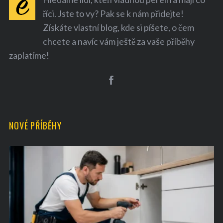
říci. Jste to vy? Pak se k nám přidejte!
Získáte vlastní blog, kde si píšete, o čem
chcete a navíc vám ještě za vaše příběhy
zaplatíme!
NOVÉ PŘÍBĚHY