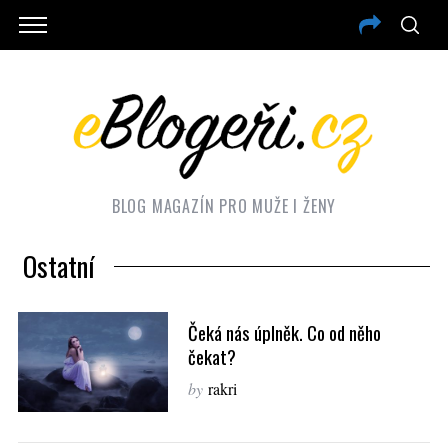
BLOG MAGAZÍN PRO MUŽE I ŽENY
Ostatní
Čeká nás úplněk. Co od něho
čekat?
by
rakri