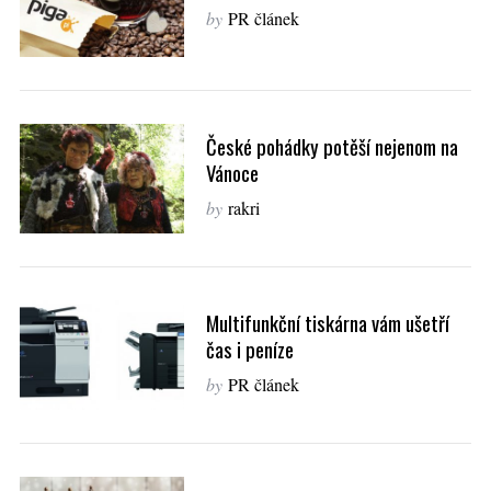
by
PR článek
České pohádky potěší nejenom na
Vánoce
by
rakri
Multifunkční tiskárna vám ušetří
čas i peníze
by
PR článek