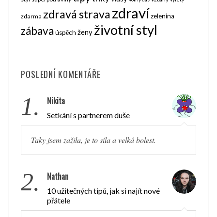
zdraví
zdravá strava
zelenina
zdarma
životní styl
zábava
ženy
úspěch
POSLEDNÍ KOMENTÁŘE
1.
Nikita
Setkání s partnerem duše
Taky jsem zažila, je to síla a velká bolest.
2.
Nathan
10 užitečných tipů, jak si najít nové
přátele