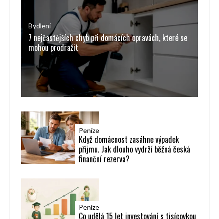
o
o
p
r
Bydlení
7 nejčastějších chyb při domácích opravách, které se
ř
:
mohou prodražit
í
s
p
ě
v
k
Peníze
y
Když domácnost zasáhne výpadek
příjmu. Jak dlouho vydrží běžná česká
finanční rezerva?
Peníze
Co udělá 15 let investování s tisícovkou