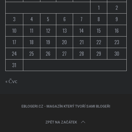
1
2
3
4
5
6
7
8
9
10
11
12
13
14
15
16
17
18
19
20
21
22
23
24
25
26
27
28
29
30
31
« Čvc
EBLOGERI.CZ - MAGAZÍN KTERÝ TVOŘÍ SAMI BLOGEŘI
ZPĚT NA ZAČÁTEK