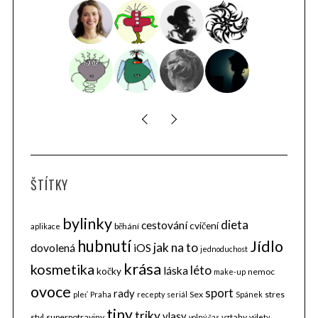
S
e
a
r
c
h
f
o
ŠTÍTKY
r
:
bylinky
dieta
cestování
cvičení
běhání
aplikace
hubnutí
Jídlo
jak na to
dovolená
iOS
jednoduchost
krása
kosmetika
léto
láska
kočky
nemoc
make-up
ovoce
sport
rady
Sex
stres
pleť
Praha
recepty
seriál
Spánek
tipy
triky
vlasy
styl
superpotraviny
vztahy
volný čas
výlety