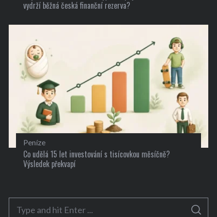
vydrží běžná česká finanční rezerva?
Peníze
Co udělá 15 let investování s tisícovkou měsíčně?
Výsledek překvapí
S
S