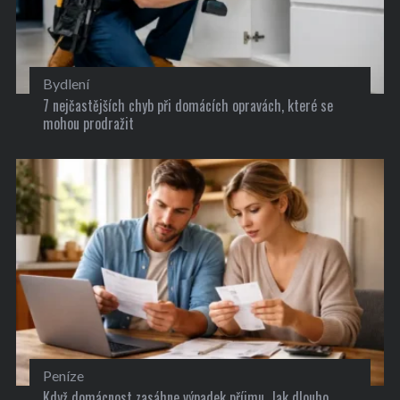
Bydlení
7 nejčastějších chyb při domácích opravách, které se
mohou prodražit
Peníze
Když domácnost zasáhne výpadek příjmu. Jak dlouho