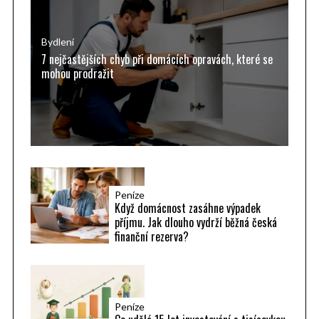
r
f
o
o
p
r
Bydlení
7 nejčastějších chyb při domácích opravách, které se
ř
:
mohou prodražit
í
s
p
ě
v
k
Peníze
y
Když domácnost zasáhne výpadek
příjmu. Jak dlouho vydrží běžná česká
finanční rezerva?
Peníze