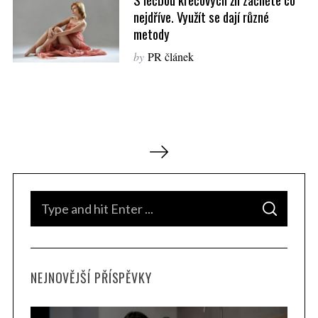
nejdříve. Využít se dají různé
metody
by
PR článek
N
a
v
i
S
S
g
e
E
A
a
a
R
C
H
c
r
NEJNOVĚJŠÍ PŘÍSPĚVKY
e
c
p
h