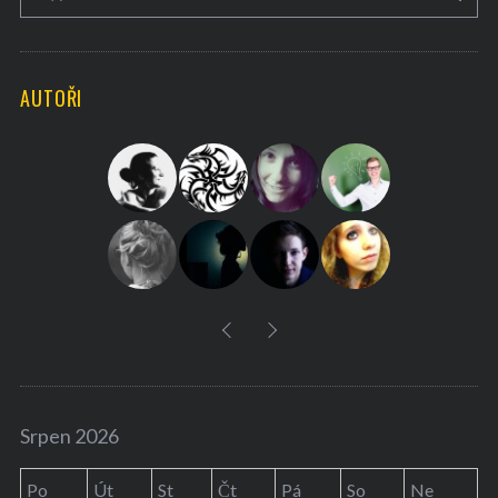
e
E
A
a
R
C
H
r
AUTOŘI
c
h
f
o
r
:
Srpen 2026
Po
Út
St
Čt
Pá
So
Ne