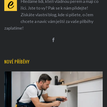
Hledáme lidi, kteří vládnou perem a mají co
říci. Jste to vy? Pak se k nám přidejte!
Získáte vlastní blog, kde si píšete, o čem
chcete a navíc vám ještě za vaše příběhy
zaplatíme!
NOVÉ PŘÍBĚHY