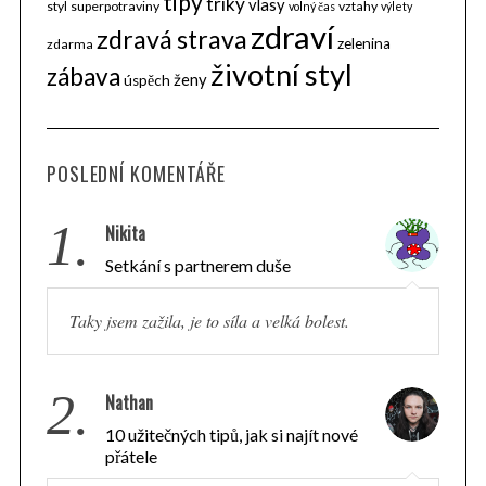
tipy
triky
vlasy
styl
superpotraviny
vztahy
volný čas
výlety
zdraví
zdravá strava
zelenina
zdarma
životní styl
zábava
ženy
úspěch
POSLEDNÍ KOMENTÁŘE
1.
Nikita
Setkání s partnerem duše
Taky jsem zažila, je to síla a velká bolest.
2.
Nathan
10 užitečných tipů, jak si najít nové
přátele