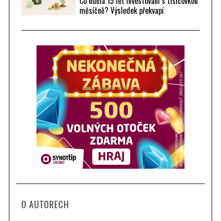
Co udělá 15 let investování s tisícovkou
měsíčně? Výsledek překvapí
O AUTORECH