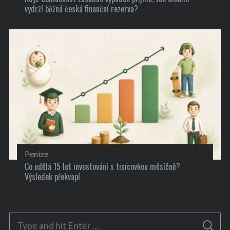
vydrží běžná česká finanční rezerva?
Peníze
Co udělá 15 let investování s tisícovkou měsíčně?
Výsledek překvapí
S
S