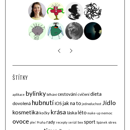
S
e
a
r
c
h
f
o
r
ŠTÍTKY
:
bylinky
dieta
cestování
cvičení
běhání
aplikace
hubnutí
Jídlo
jak na to
dovolená
iOS
jednoduchost
krása
kosmetika
léto
láska
kočky
nemoc
make-up
ovoce
sport
rady
Sex
stres
pleť
Praha
recepty
seriál
Spánek