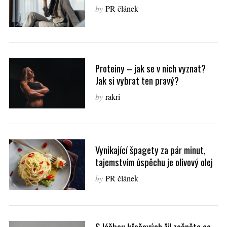
by
PR článek
Proteiny – jak se v nich vyznat?
Jak si vybrat ten pravý?
by
rakri
Vynikající špagety za pár minut,
tajemstvím úspěchu je olivový olej
by
PR článek
S léčbou křečových žil začněte co