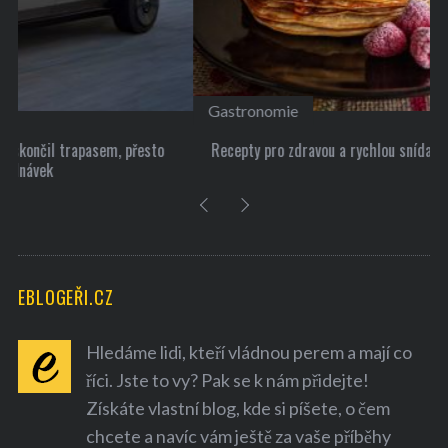
p
ě
v
k
Gastronomie
y
Recepty pro zdravou a rychlou snídani
EBLOGEŘI.CZ
Hledáme lidi, kteří vládnou perem a mají co
říci. Jste to vy? Pak se k nám přidejte!
Získáte vlastní blog, kde si píšete, o čem
chcete a navíc vám ještě za vaše příběhy