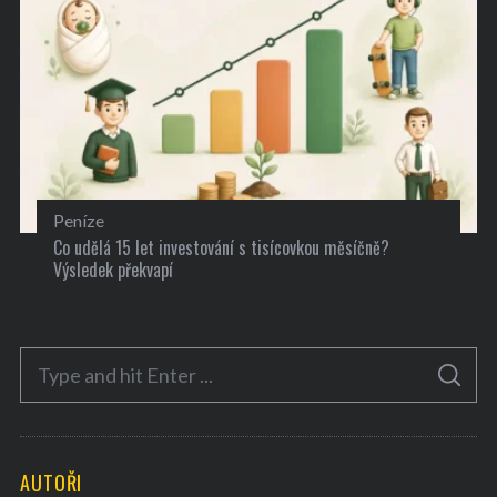
Peníze
Co udělá 15 let investování s tisícovkou měsíčně?
Výsledek překvapí
S
S
e
E
A
a
R
C
H
r
AUTOŘI
c