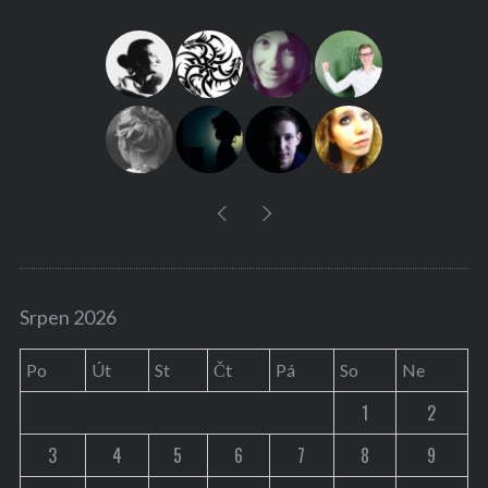
h
f
o
r
:
Srpen 2026
Po
Út
St
Čt
Pá
So
Ne
1
2
3
4
5
6
7
8
9