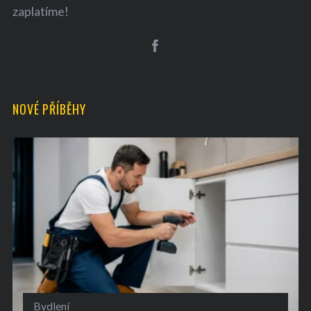
zaplatíme!
NOVÉ PŘÍBĚHY
Bydlení