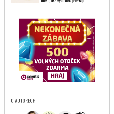
měsíčně? Výsledek překvapí
O AUTORECH