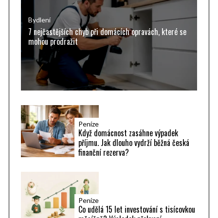
o
o
p
r
Bydlení
7 nejčastějších chyb při domácích opravách, které se
ř
:
mohou prodražit
í
s
p
ě
v
k
Peníze
y
Když domácnost zasáhne výpadek
příjmu. Jak dlouho vydrží běžná česká
finanční rezerva?
Peníze
Co udělá 15 let investování s tisícovkou