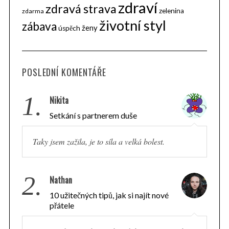
zdraví
zdravá strava
zelenina
zdarma
životní styl
zábava
ženy
úspěch
POSLEDNÍ KOMENTÁŘE
1.
Nikita
Setkání s partnerem duše
Taky jsem zažila, je to síla a velká bolest.
2.
Nathan
10 užitečných tipů, jak si najít nové
přátele