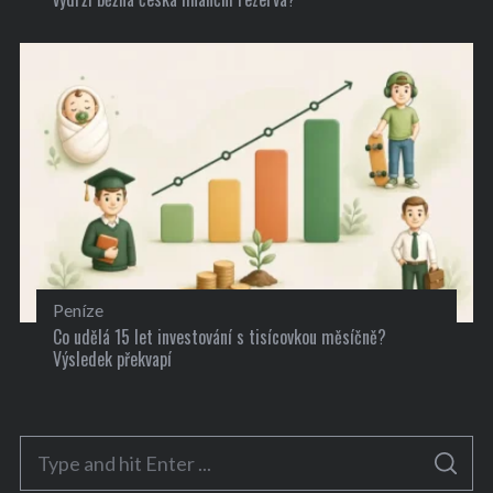
Peníze
Co udělá 15 let investování s tisícovkou měsíčně?
Výsledek překvapí
S
S
e
E