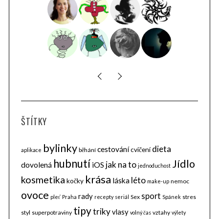
S
e
a
r
c
h
f
o
ŠTÍTKY
r
:
bylinky
dieta
cestování
cvičení
běhání
aplikace
hubnutí
Jídlo
jak na to
dovolená
iOS
jednoduchost
krása
kosmetika
léto
láska
kočky
nemoc
make-up
ovoce
sport
rady
Sex
stres
pleť
Praha
recepty
seriál
Spánek
tipy
triky
vlasy
styl
superpotraviny
vztahy
volný čas
výlety