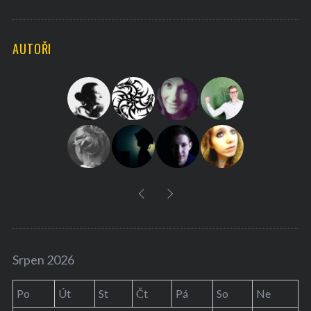
A
a
R
C
H
r
AUTOŘI
c
h
f
o
r
:
Srpen 2026
Po
Út
St
Čt
Pá
So
Ne