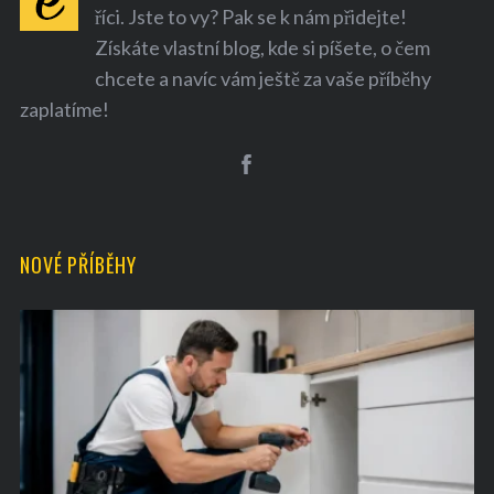
říci. Jste to vy? Pak se k nám přidejte!
Získáte vlastní blog, kde si píšete, o čem
chcete a navíc vám ještě za vaše příběhy
zaplatíme!
NOVÉ PŘÍBĚHY