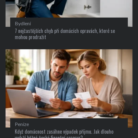
Bydlení
7 nejčastějších chyb při domácích opravách, které se
mohou prodražit
Peníze
Když domácnost zasáhne výpadek příjmu. Jak dlouho
vydrží běžná česká finanční rezerva?