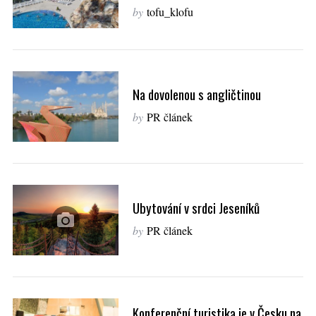
by
tofu_klofu
Na dovolenou s angličtinou
by
PR článek
Ubytování v srdci Jeseníků
by
PR článek
Konferenční turistika je v Česku na