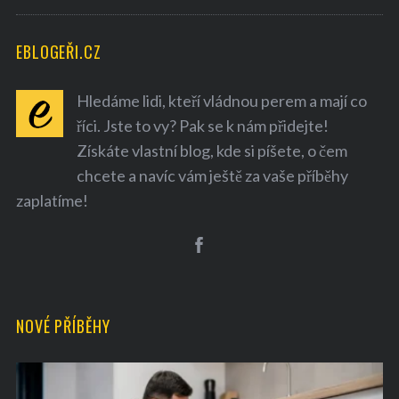
EBLOGEŘI.CZ
Hledáme lidi, kteří vládnou perem a mají co
říci. Jste to vy? Pak se k nám přidejte!
Získáte vlastní blog, kde si píšete, o čem
chcete a navíc vám ještě za vaše příběhy
zaplatíme!
NOVÉ PŘÍBĚHY