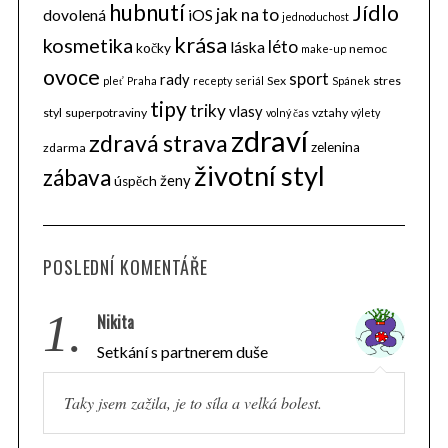
hubnutí
Jídlo
jak na to
dovolená
iOS
jednoduchost
krása
kosmetika
léto
láska
kočky
nemoc
make-up
ovoce
sport
rady
Sex
stres
pleť
Praha
recepty
seriál
Spánek
tipy
triky
vlasy
styl
superpotraviny
vztahy
volný čas
výlety
zdraví
zdravá strava
zelenina
zdarma
životní styl
zábava
ženy
úspěch
S
e
a
POSLEDNÍ KOMENTÁŘE
r
c
h
1.
Nikita
f
Setkání s partnerem duše
o
r
:
Taky jsem zažila, je to síla a velká bolest.