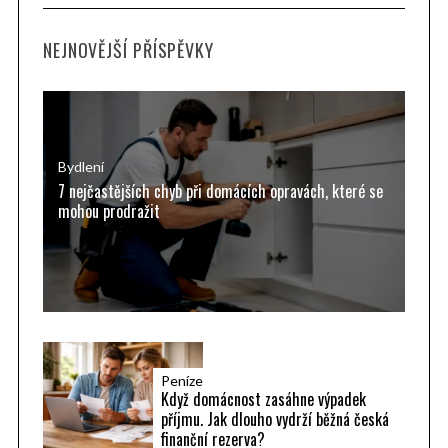
C
H
r
NEJNOVĚJŠÍ PŘÍSPĚVKY
c
h
f
o
r
Bydlení
7 nejčastějších chyb při domácích opravách, které se
:
mohou prodražit
Peníze
Když domácnost zasáhne výpadek
příjmu. Jak dlouho vydrží běžná česká
finanční rezerva?