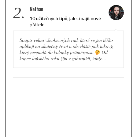
2.
Nathan
10 užitečných tipů, jak si najít nové
přátele
Soupis velmi všeobecných rad, které se jen těžko
aplikují na skutečný život a obzvláště pak takový,
který nespadá do kolonky průměrnost.
Od
konce loňského roku žiju v zahraničí, takže…