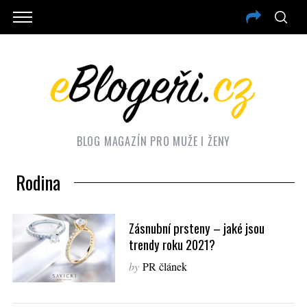
BLOG MAGAZÍN PRO MUŽE I ŽENY
Rodina
Zásnubní prsteny – jaké jsou
trendy roku 2021?
by
PR článek