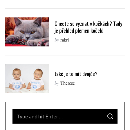
Chcete se vyznat v kočkách? Tady
je přehled plemen koček!
by
rakri
Jaké je to mít dvojče?
by
Therese
S
S
e
E
A
a
R