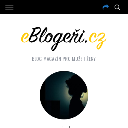
BLOG MAGAZÍN PRO MUŽE I ŽENY