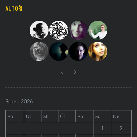
r
AUTOŘI
c
h
f
o
r
:
Srpen 2026
Po
Út
St
Čt
Pá
So
Ne
1
2