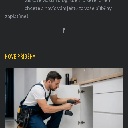
Získáte vlastní blog, kde si píšete, o čem
chcete a navíc vám ještě za vaše příběhy
zaplatíme!
NOVÉ PŘÍBĚHY