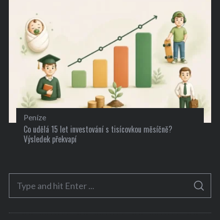
Peníze
Co udělá 15 let investování s tisícovkou měsíčně?
Výsledek překvapí
S
S
e
E
A
a
R
C
H