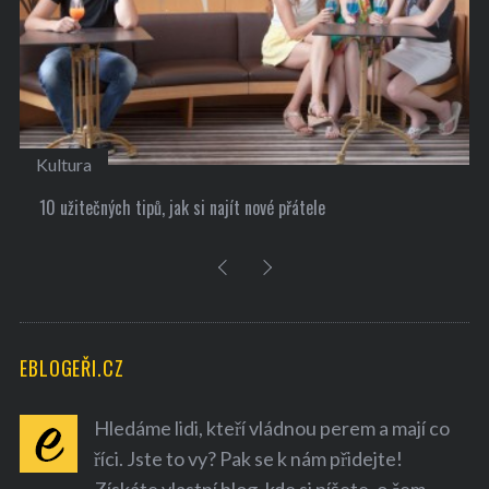
í
s
p
ě
v
k
Kultura
y
10 užitečných tipů, jak si najít nové přátele
EBLOGEŘI.CZ
Hledáme lidi, kteří vládnou perem a mají co
říci. Jste to vy? Pak se k nám přidejte!