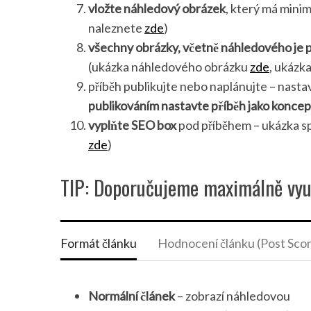
vložte náhledový obrázek
, který má minim
naleznete
zde
)
všechny obrázky, včetně náhledového je po
(ukázka náhledového obrázku
zde
, ukázk
příběh publikujte nebo naplánujte – nasta
publikováním nastavte příběh jako koncep
vyplňte SEO box
pod příběhem – ukázka s
zde
)
TIP: Doporučujeme maximálně využ
Formát článku
Hodnocení článku (Post Sco
Normální článek
– zobrazí náhledovou