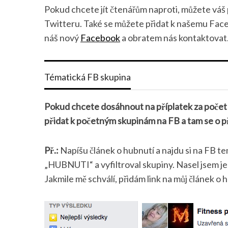
Pokud chcete jít čtenářům naproti, můžete váš
Twitteru. Také se můžete přidat k našemu Face
náš nový
Facebook
a obratem nás kontaktovat
Tématická FB skupina
Pokud chcete dosáhnout na příplatek za počet 
přidat k početným skupinám na FB a tam se o př
Př.:
Napíšu článek o hubnutí a najdu si na FB t
„HUBNUTI“ a vyfiltroval skupiny. Nasel jsem jed
Jakmile mě schválí, přidám link na můj článek o