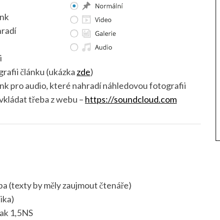
ink
hradí
)
i
grafii článku (ukázka
zde
)
nk pro audio, které nahradí náhledovou fotografii
vkládat třeba z webu –
https://soundcloud.com
rba (texty by měly zaujmout čtenáře)
ika)
šak 1,5NS