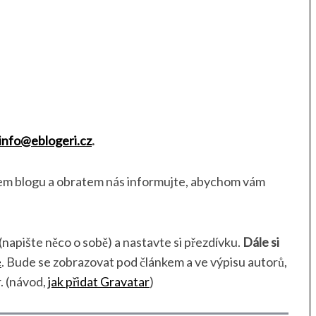
.
info@eblogeri.cz
.
em blogu a obratem nás informujte, abychom vám
(napište něco o sobě) a nastavte si přezdívku.
Dále si
e
. Bude se zobrazovat pod článkem a ve výpisu autorů,
r. (návod,
jak přidat Gravatar
)