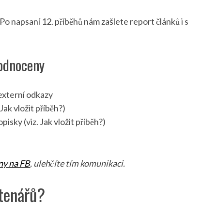
 Po napsaní 12. příběhů nám zašlete report článků i s
hodnoceny
externí odkazy
ak vložit příběh?)
ky (viz. Jak vložit příběh?)
ny na FB
, ulehčíte tím komunikaci.
čtenářů?