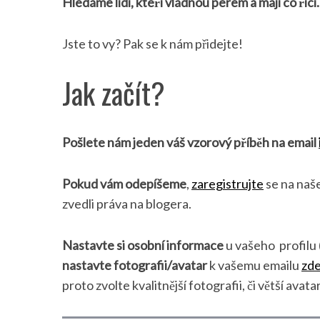
Hledáme lidi, kteří vládnou perem a mají co říci
Jste to vy? Pak se k nám přidejte!
Jak začít?
Pošlete nám jeden váš vzorový příběh na email
Pokud vám odepíšeme
,
zaregistrujte
se na naš
zvedli práva na blogera.
Nastavte si osobní informace
u vašeho profilu 
nastavte fotografii/avatar
k vašemu emailu
zd
proto zvolte kvalitnější fotografii, či větší avata