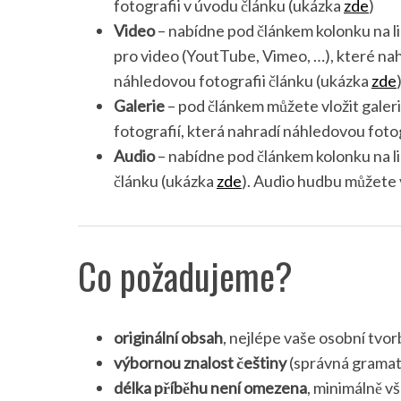
fotografii v úvodu článku (ukázka
zde
)
Video
– nabídne pod článkem kolonku na l
pro video (YoutTube, Vimeo, …), které na
náhledovou fotografii článku (ukázka
zde
S
Galerie
– pod článkem můžete vložit galeri
e
fotografií, která nahradí náhledovou foto
a
r
Audio
– nabídne pod článkem kolonku na li
c
článku (ukázka
zde
). Audio hudbu můžete 
h
f
o
r
Co požadujeme?
:
originální obsah
, nejlépe vaše osobní tvo
výbornou znalost češtiny
(správná gramat
délka příběhu není omezena
, minimálně v