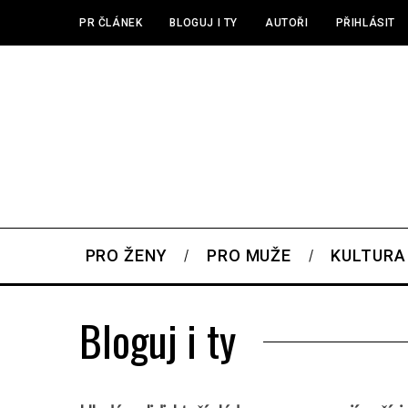
PR ČLÁNEK
BLOGUJ I TY
AUTOŘI
PŘIHLÁSIT
PRO ŽENY
PRO MUŽE
KULTURA
Bloguj i ty