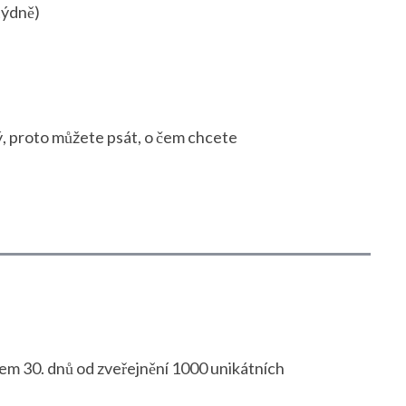
týdně)
, proto můžete psát, o čem chcete
hem 30. dnů od zveřejnění 1000 unikátních