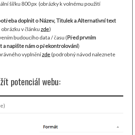
ální šířku 800 px (obrázky k volnému použití
třeba doplnit o Název, Titulek a Alternativní text
a obrázku v článku
zde
)
vením budoucího data / času (
Před prvním
t a napište nám o překontrolování
)
právného vyplnění
zde
(podrobný návod naleznete
ít potenciál webu:
re)