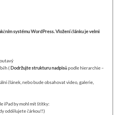
kčním systému WordPress. Vložení článku je velmi
poutavý
íběh (
Dodržujte strukturu nadpisů
podle hierarchie –
lní článek, nebo bude obsahovat video, galerie,
e iPad by mohl mít štítky:
dy oddělujete čárkou!!)