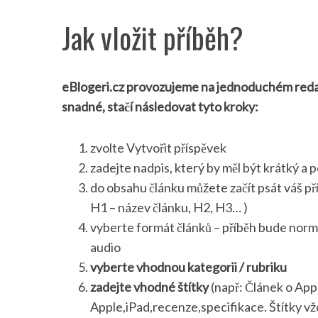
Jak vložit příběh?
eBlogeri.cz provozujeme na jednoduchém reda
snadné, stačí následovat tyto kroky:
zvolte Vytvořit příspěvek
zadejte nadpis, který by měl být krátký a 
do obsahu článku můžete začít psát váš př
H1 – název článku, H2, H3… )
vyberte formát článků – příběh bude normá
audio
vyberte vhodnou kategorii / rubriku
zadejte vhodné štítky
(např: Článek o Appl
Apple,iPad,recenze,specifikace. Štítky vž