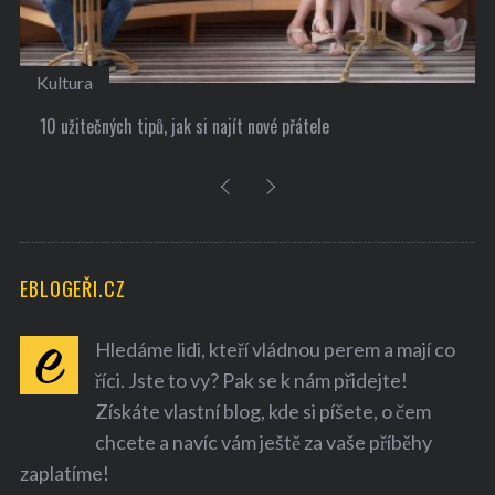
Kultura
10 užitečných tipů, jak si najít nové přátele
EBLOGEŘI.CZ
Hledáme lidi, kteří vládnou perem a mají co
říci. Jste to vy? Pak se k nám přidejte!
Získáte vlastní blog, kde si píšete, o čem
chcete a navíc vám ještě za vaše příběhy
zaplatíme!