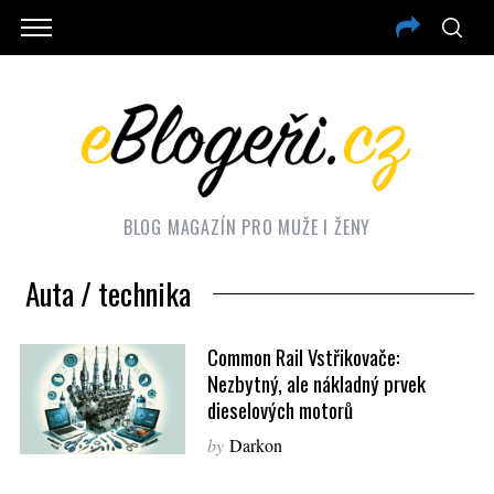
BLOG MAGAZÍN PRO MUŽE I ŽENY
Auta / technika
Common Rail Vstřikovače:
Nezbytný, ale nákladný prvek
dieselových motorů
by
Darkon