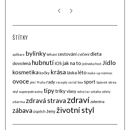
ŠTÍTKY
bylinky
dieta
cestování
cvičení
běhání
aplikace
hubnutí
Jídlo
jak na to
dovolená
iOS
jednoduchost
krása
kosmetika
léto
láska
kočky
nemoc
make-up
ovoce
sport
S
rady
Sex
stres
pleť
Praha
recepty
seriál
Spánek
e
tipy
triky
vlasy
styl
superpotraviny
vztahy
volný čas
výlety
a
zdraví
zdravá strava
r
zelenina
zdarma
životní styl
c
zábava
ženy
úspěch
h
f
o