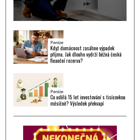
Peníze
Když domácnost zasáhne výpadek
příjmu. Jak dlouho vydrží běžná česká
finanční rezerva?
Peníze
Co udělá 15 let investování s tisícovkou
měsíčně? Výsledek překvapí