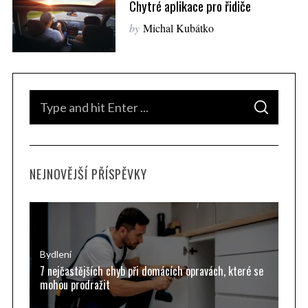
Chytré aplikace pro řidiče
by
Michal Kubátko
S
S
e
E
A
a
R
C
H
r
NEJNOVĚJŠÍ PŘÍSPĚVKY
c
h
f
o
r
Bydlení
7 nejčastějších chyb při domácích opravách, které se
:
mohou prodražit