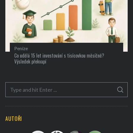
Peníze
Co udělá 15 let investování s tisícovkou měsíčně?
Výsledek překvapí
S
S
e
E
A
a
R
C
H
r
AUTOŘI
c
h