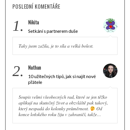
r
POSLEDNÍ KOMENTÁŘE
:
1.
Nikita
Setkání s partnerem duše
Taky jsem zažila, je to síla a velká bolest.
2.
Nathan
10 užitečných tipů, jak si najít nové
přátele
Soupis velmi všeobecných rad, které se jen těžko
aplikují na skutečný život a obzvláště pak takový,
který nespadá do kolonky průměrnost.
Od
konce loňského roku žiju v zahraničí, takže…