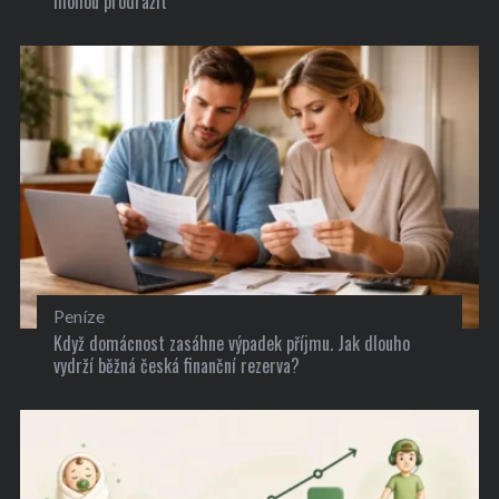
mohou prodražit
Peníze
Když domácnost zasáhne výpadek příjmu. Jak dlouho
vydrží běžná česká finanční rezerva?