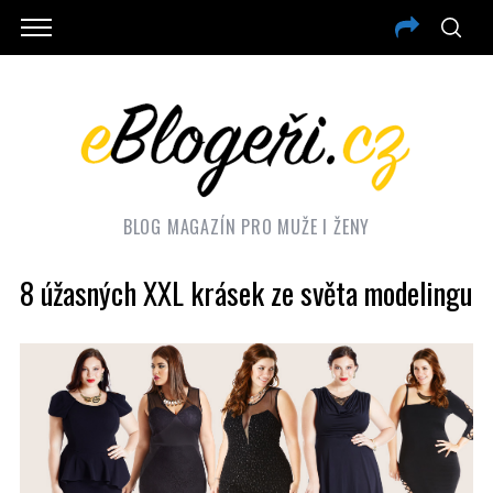
BLOG MAGAZÍN PRO MUŽE I ŽENY
8 úžasných XXL krásek ze světa modelingu