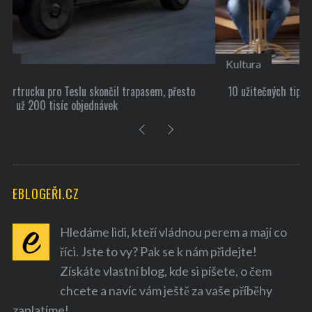
Kultura
10 užitečných tipů, jak si najít nové přátele
EBLOGEŘI.CZ
Hledáme lidi, kteří vládnou perem a mají co
říci. Jste to vy? Pak se k nám přidejte!
Získáte vlastní blog, kde si píšete, o čem
chcete a navíc vám ještě za vaše příběhy
zaplatíme!