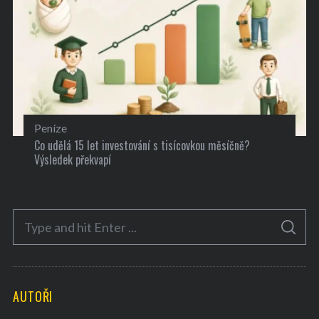
Peníze
Co udělá 15 let investování s tisícovkou měsíčně?
Výsledek překvapí
S
S
e
E
A
a
R
C
H
r
AUTOŘI
c
h