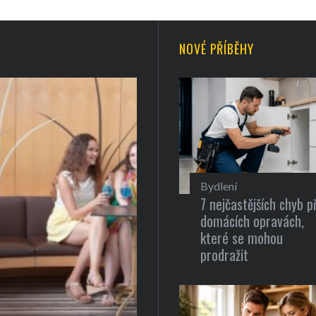
NOVÉ PŘÍBĚHY
Bydlení
7 nejčastějších chyb př
domácích opravách,
které se mohou
prodražit