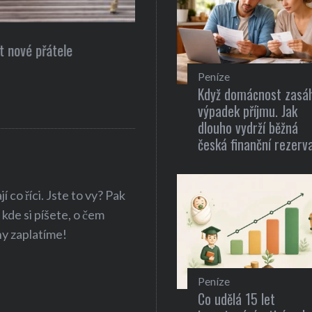
Gastronomie
Recepty pro zdravou a rychlou 
Peníze
Když domácnost zasá
výpadek příjmu. Jak
dlouho vydrží běžná
česká finanční rezerv
 co říci. Jste to vy? Pak
 kde si píšete, o čem
hy zaplatíme!
Peníze
Co udělá 15 let