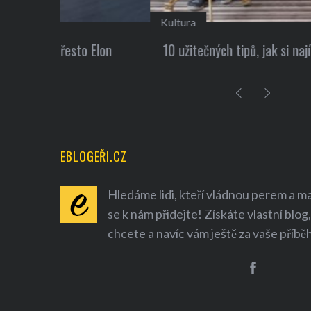
Kultura
 Elon
10 užitečných tipů, jak si najít nové přátele
EBLOGEŘI.CZ
Hledáme lidi, kteří vládnou perem a mají
se k nám přidejte! Získáte vlastní blog,
chcete a navíc vám ještě za vaše příbě