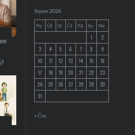
Auta / technika
Srpen 2026
snídani
Představení Cybe
Po
Út
St
Čt
Pá
So
Ne
Musk ohlásil už 2
1
2
hne
3
4
5
6
7
8
9
10
11
12
13
14
15
16
a?
17
18
19
20
21
22
23
24
25
26
27
28
29
30
31
« Čvc