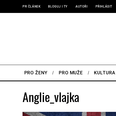
PR ČLÁNEK
BLOGUJ I TY
AUTOŘI
PŘIHLÁSIT
PRO ŽENY
PRO MUŽE
KULTURA
Anglie_vlajka