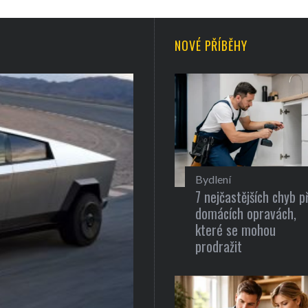
NOVÉ PŘÍBĚHY
Bydlení
7 nejčastějších chyb př
domácích opravách,
které se mohou
prodražit