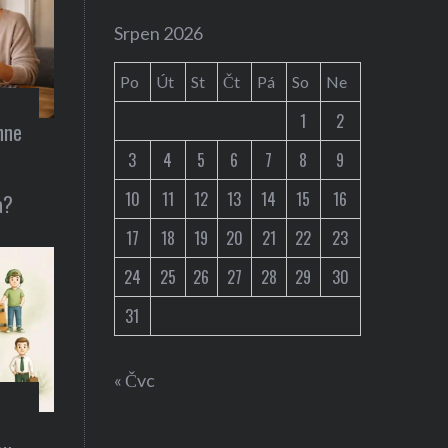
Auta / technika
Srpen 2026
snídani
Představení Cybe
Po
Út
St
Čt
Pá
So
Ne
Musk ohlásil už 2
1
2
hne
3
4
5
6
7
8
9
10
11
12
13
14
15
16
a?
17
18
19
20
21
22
23
24
25
26
27
28
29
30
31
« Čvc