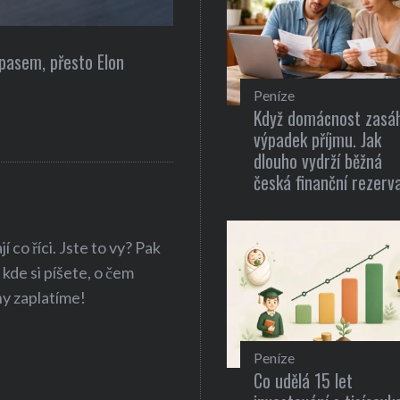
Gastronomie
Recepty pro zdravou a rychlou 
Peníze
Když domácnost zasá
výpadek příjmu. Jak
dlouho vydrží běžná
česká finanční rezerv
 co říci. Jste to vy? Pak
 kde si píšete, o čem
hy zaplatíme!
Peníze
Co udělá 15 let