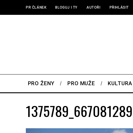
PR ČLÁNEK
BLOGUJ I TY
AUTOŘI
PŘIHLÁSIT
PRO ŽENY
PRO MUŽE
KULTURA
1375789_667081289