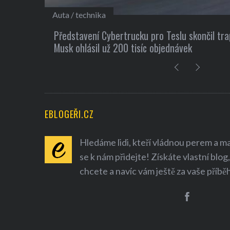
Kultura
 Elon
10 užitečných tipů, jak si najít nové přátele
EBLOGEŘI.CZ
Hledáme lidi, kteří vládnou perem a mají
se k nám přidejte! Získáte vlastní blog,
chcete a navíc vám ještě za vaše příbě