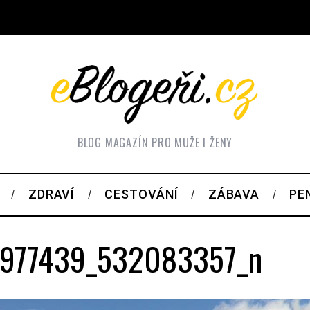
BLOG MAGAZÍN PRO MUŽE I ŽENY
ZDRAVÍ
CESTOVÁNÍ
ZÁBAVA
PE
977439_532083357_n