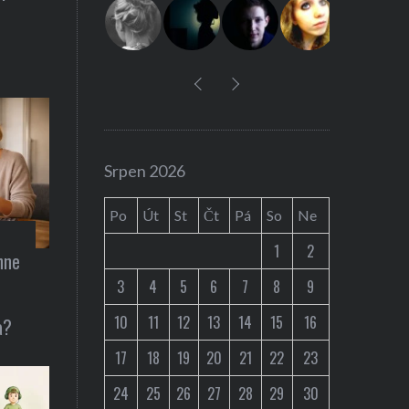
:
Auta / technika
Srpen 2026
ou snídani
Představení C
Po
Út
St
Čt
Pá
So
Ne
Musk ohlásil 
1
2
hne
3
4
5
6
7
8
9
10
11
12
13
14
15
16
a?
17
18
19
20
21
22
23
24
25
26
27
28
29
30