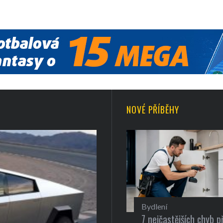
NOVÉ PŘÍBĚHY
Bydlení
7 nejčastějších chyb př