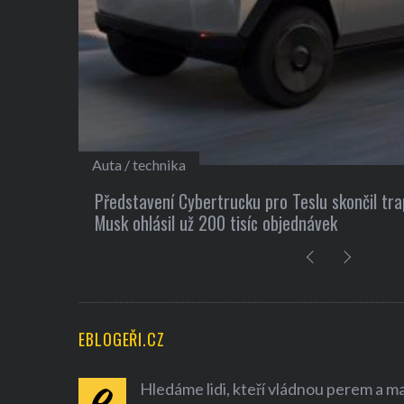
Kultura
sto Elon
10 užitečných tipů, jak si najít nové přátel
EBLOGEŘI.CZ
Hledáme lidi, kteří vládnou perem a mají