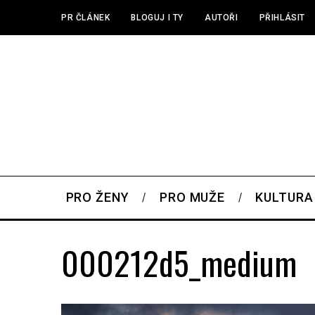
PR ČLÁNEK
BLOGUJ I TY
AUTOŘI
PŘIHLÁSIT
PRO ŽENY
PRO MUŽE
KULTURA
000212d5_medium