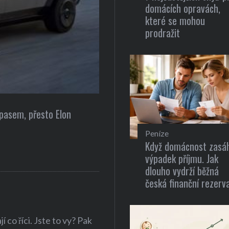
domácích opravách,
které se mohou
prodražit
Gastronomie
e
Recepty pro zdravou a rychl
Peníze
Když domácnost zasá
výpadek příjmu. Jak
dlouho vydrží běžná
česká finanční rezerv
 co říci. Jste to vy? Pak