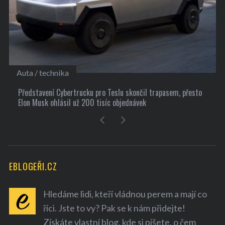
Kultura
řesto
10 užitečných tipů, jak si najít nové přátele
EBLOGEŘI.CZ
Hledáme lidi, kteří vládnou perem a mají co
říci. Jste to vy? Pak se k nám přidejte!
Získáte vlastní blog, kde si píšete, o čem