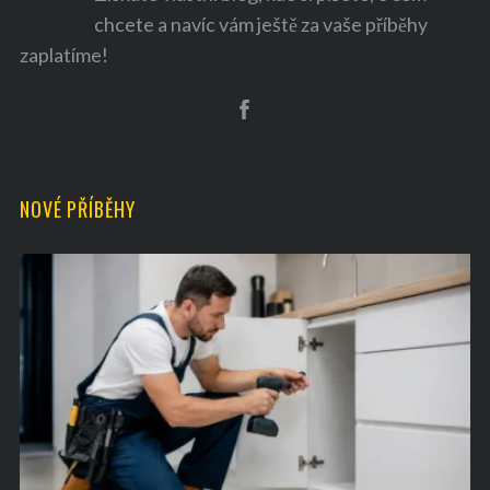
chcete a navíc vám ještě za vaše příběhy
zaplatíme!
S
e
NOVÉ PŘÍBĚHY
a
r
c
h
f
o
r
: