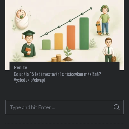
Peníze
Co udělá 15 let investování s tisícovkou měsíčně?
Výsledek překvapí
S
S
e
E
A
a
R
C
H
r