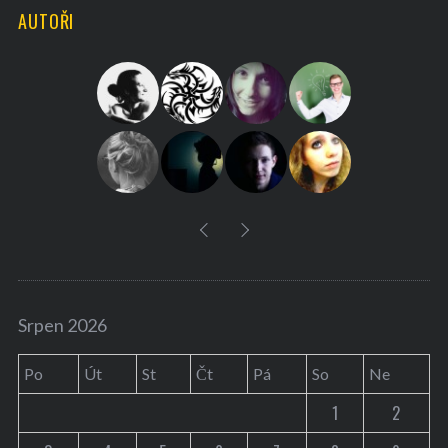
AUTOŘI
c
h
f
o
r
:
Srpen 2026
Po
Út
St
Čt
Pá
So
Ne
1
2