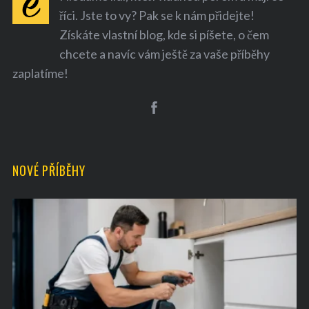
říci. Jste to vy? Pak se k nám přidejte!
Získáte vlastní blog, kde si píšete, o čem
chcete a navíc vám ještě za vaše příběhy
zaplatíme!
S
e
a
r
NOVÉ PŘÍBĚHY
c
h
f
o
r
: