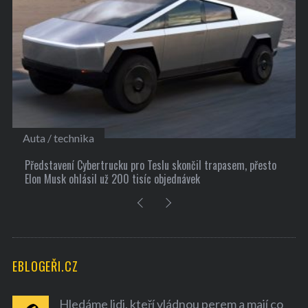
Kultura
 trapasem, přesto
10 užitečných tipů, jak si najít nové přátele
EBLOGEŘI.CZ
Hledáme lidi, kteří vládnou perem a mají co