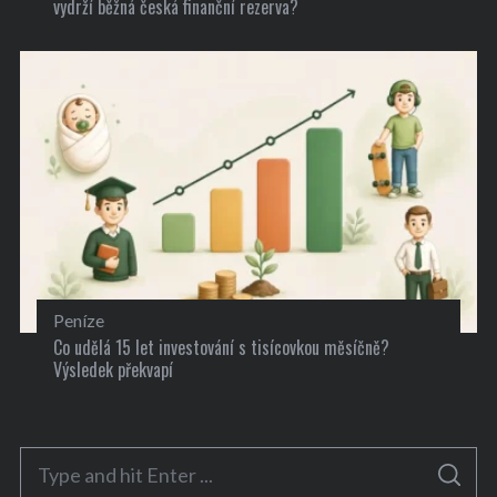
vydrží běžná česká finanční rezerva?
Peníze
Co udělá 15 let investování s tisícovkou měsíčně?
Výsledek překvapí
S
S
e
E