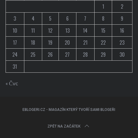
1
2
3
4
5
6
7
8
9
10
11
12
13
14
15
16
17
18
19
20
21
22
23
24
25
26
27
28
29
30
31
« Čvc
EBLOGERI.CZ - MAGAZÍN KTERÝ TVOŘÍ SAMI BLOGEŘI
ZPĚT NA ZAČÁTEK