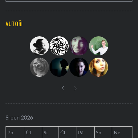
A
a
R
C
H
r
AUTOŘI
c
h
f
o
r
:
Srpen 2026
Po
Út
St
Čt
Pá
So
Ne