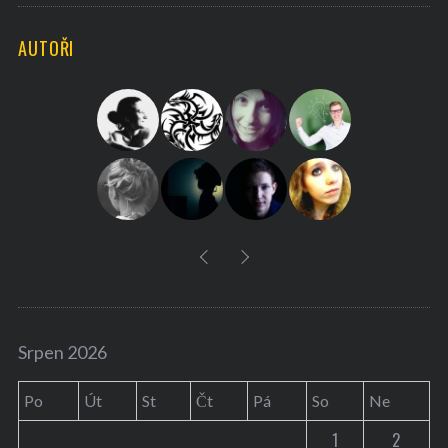
C
H
r
AUTOŘI
c
h
f
o
r
:
Srpen 2026
Po
Út
St
Čt
Pá
So
Ne
1
2