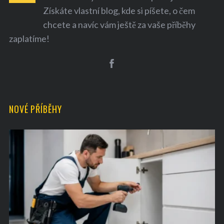
Získáte vlastní blog, kde si píšete, o čem
chcete a navíc vám ještě za vaše příběhy
zaplatíme!
S
e
a
NOVÉ PŘÍBĚHY
r
c
h
f
o
r
: