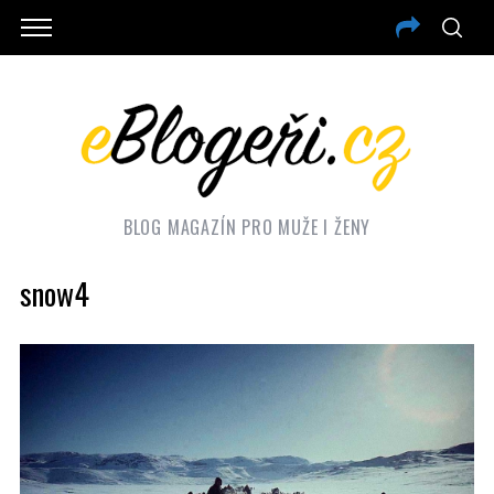
BLOG MAGAZÍN PRO MUŽE I ŽENY
snow4