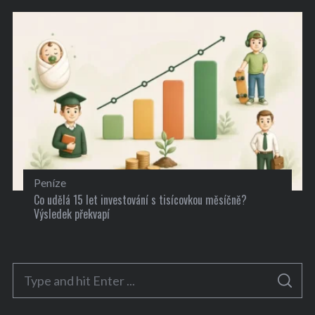
Peníze
Co udělá 15 let investování s tisícovkou měsíčně?
Výsledek překvapí
S
S
e
E
A
a
R