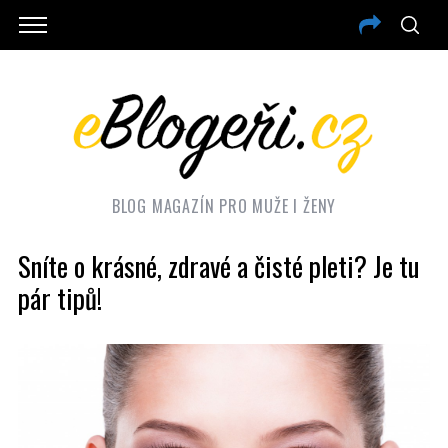
BLOG MAGAZÍN PRO MUŽE I ŽENY
Sníte o krásné, zdravé a čisté pleti? Je tu
pár tipů!