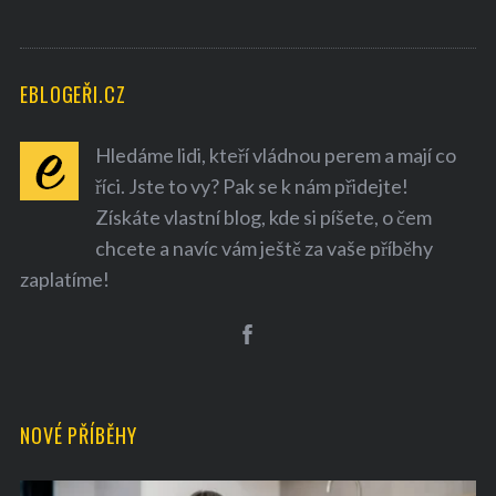
EBLOGEŘI.CZ
Hledáme lidi, kteří vládnou perem a mají co
říci. Jste to vy? Pak se k nám přidejte!
Získáte vlastní blog, kde si píšete, o čem
chcete a navíc vám ještě za vaše příběhy
S
zaplatíme!
e
a
r
c
h
f
NOVÉ PŘÍBĚHY
o
r
: