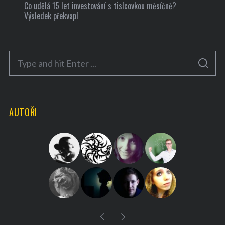
Co udělá 15 let investování s tisícovkou měsíčně?
Výsledek překvapí
S
S
e
E
A
a
R
C
H
r
AUTOŘI
c
h
f
o
r
: