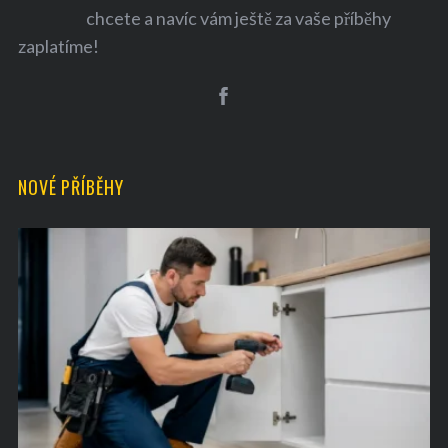
chcete a navíc vám ještě za vaše příběhy
zaplatíme!
S
e
NOVÉ PŘÍBĚHY
a
r
c
h
f
o
r
: