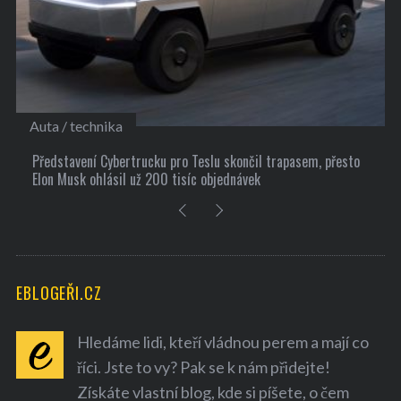
echnika
Kultura
ení Cybertrucku pro Teslu skončil trapasem, přesto
10 užitečných t
k ohlásil už 200 tisíc objednávek
EBLOGEŘI.CZ
Hledáme lidi, kteří vládnou perem a mají co
říci. Jste to vy? Pak se k nám přidejte!
Získáte vlastní blog, kde si píšete, o čem