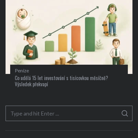
Peníze
Co udělá 15 let investování s tisícovkou měsíčně?
Výsledek překvapí
S
S
e
E
A
a
R
C
H
r