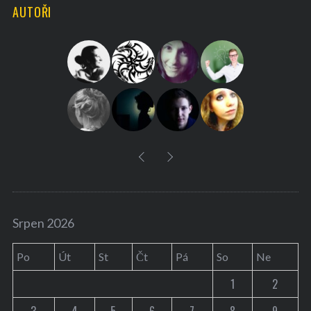
AUTOŘI
c
h
f
o
r
:
Srpen 2026
Po
Út
St
Čt
Pá
So
Ne
1
2
3
4
5
6
7
8
9