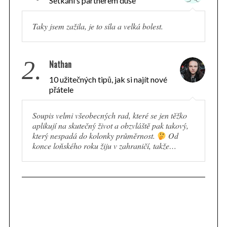
Setkání s partnerem duše
Taky jsem zažila, je to síla a velká bolest.
2.
Nathan
10 užitečných tipů, jak si najít nové
přátele
Soupis velmi všeobecných rad, které se jen těžko
aplikují na skutečný život a obzvláště pak takový,
který nespadá do kolonky průměrnost.
Od
S
konce loňského roku žiju v zahraničí, takže…
e
a
r
c
h
f
o