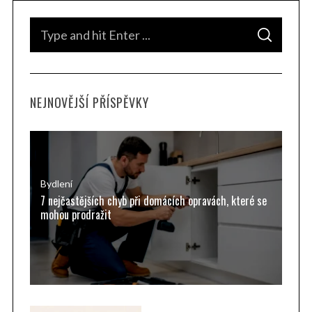
S
S
e
E
A
a
R
C
H
r
NEJNOVĚJŠÍ PŘÍSPĚVKY
c
h
f
o
r
Bydlení
7 nejčastějších chyb při domácích opravách, které se
:
mohou prodražit