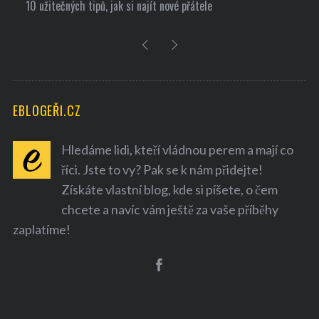
10 užitečných tipů, jak si najít nové přátele
EBLOGEŘI.CZ
Hledáme lidi, kteří vládnou perem a mají co
říci. Jste to vy? Pak se k nám přidejte!
Získáte vlastní blog, kde si píšete, o čem
chcete a navíc vám ještě za vaše příběhy
zaplatíme!