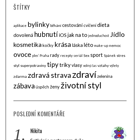
ŠTÍTKY
bylinky
dieta
cestování
cvičení
běhání
aplikace
hubnutí
Jídlo
jak na to
dovolená
iOS
jednoduchost
krása
kosmetika
léto
láska
kočky
nemoc
make-up
ovoce
sport
rady
Sex
stres
pleť
Praha
recepty
seriál
Spánek
tipy
triky
vlasy
styl
superpotraviny
vztahy
volný čas
výlety
zdraví
zdravá strava
zelenina
zdarma
životní styl
zábava
ženy
úspěch
POSLEDNÍ KOMENTÁŘE
1.
Nikita