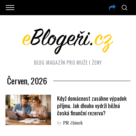
BLOG MAGAZÍN PRO MUŽE I ŽENY
Červen, 2026
Když domácnost zasáhne výpadek
příjmu. Jak dlouho vydrží běžná
česká finanční rezerva?
by
PR článek