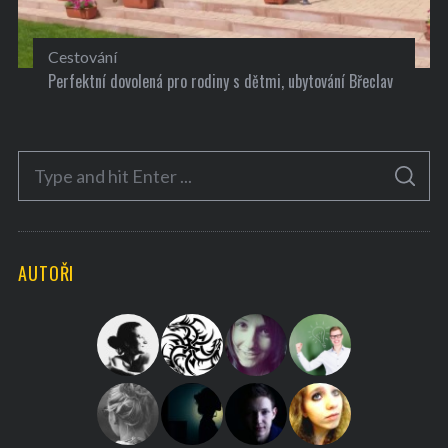
Cestování
Perfektní dovolená pro rodiny s dětmi, ubytování Břeclav
S
S
e
E
A
a
R
C
H
r
AUTOŘI
c
h
f
o
r
: