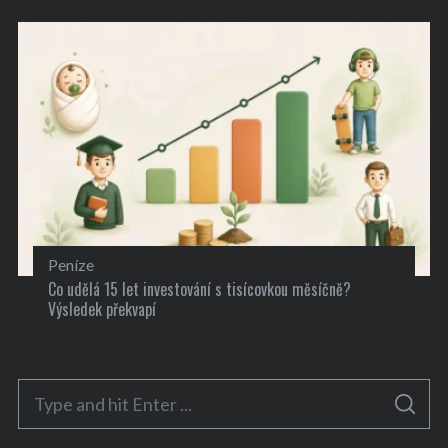
Peníze
Co udělá 15 let investování s tisícovkou měsíčně?
Výsledek překvapí
S
S
e
E
A
a
R