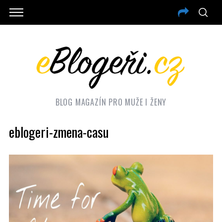
BLOG MAGAZÍN PRO MUŽE I ŽENY
eblogeri-zmena-casu