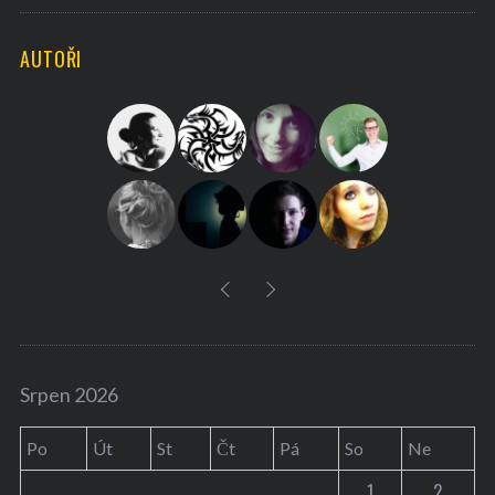
C
H
r
AUTOŘI
c
h
f
o
r
:
Srpen 2026
Po
Út
St
Čt
Pá
So
Ne
1
2