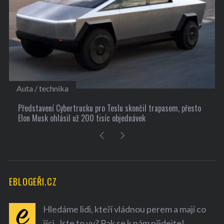
Kultura
10 užitečných tipů, jak si najít nové přátele
EBLOGEŘI.CZ
Hledáme lidi, kteří vládnou perem a mají co
říci. Jste to vy? Pak se k nám přidejte!