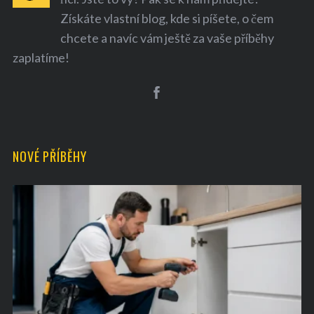
Získáte vlastní blog, kde si píšete, o čem
chcete a navíc vám ještě za vaše příběhy
zaplatíme!
S
e
a
NOVÉ PŘÍBĚHY
r
c
h
f
o
r
: