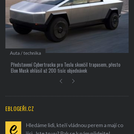
Kultura
končil trapasem, přesto
10 užitečných tipů, jak si najít nové přátel
návek
EBLOGEŘI.CZ
Hledáme lidi, kteří vládnou perem a mají co
říci. Jste to vy? Pak se k nám přidejte!