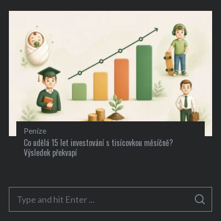
Peníze
Co udělá 15 let investování s tisícovkou měsíčně?
Výsledek překvapí
S
S
e
E
A
a
R