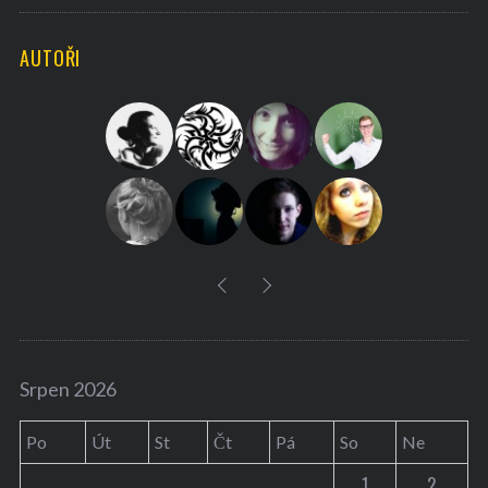
C
H
r
AUTOŘI
c
h
f
o
r
:
Srpen 2026
Po
Út
St
Čt
Pá
So
Ne
1
2