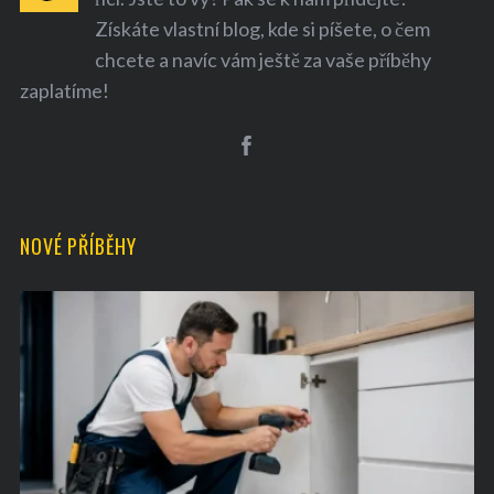
Získáte vlastní blog, kde si píšete, o čem
chcete a navíc vám ještě za vaše příběhy
zaplatíme!
S
e
a
NOVÉ PŘÍBĚHY
r
c
h
f
o
r
: