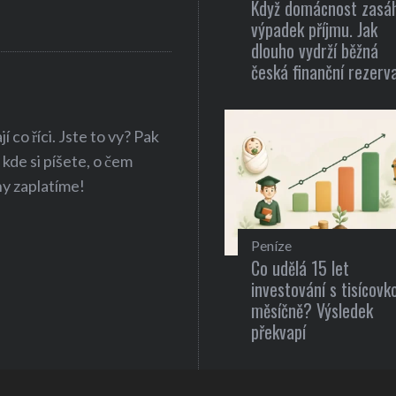
Když domácnost zasá
výpadek příjmu. Jak
dlouho vydrží běžná
česká finanční rezerv
 co říci. Jste to vy? Pak
 kde si píšete, o čem
hy zaplatíme!
Peníze
Co udělá 15 let
investování s tisícovk
měsíčně? Výsledek
překvapí