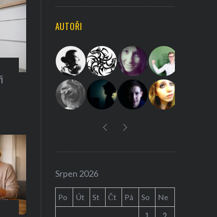
a
C
H
r
AUTOŘI
c
h
f
o
i
r
:
Auta / technika
Srpen 2026
snídani
Představení Cybe
Po
Út
St
Čt
Pá
So
Ne
Musk ohlásil už 2
1
2