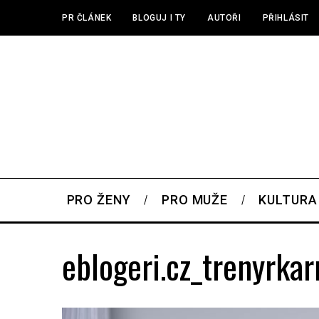
PR ČLÁNEK
BLOGUJ I TY
AUTOŘI
PŘIHLÁSIT
PRO ŽENY
PRO MUŽE
KULTURA
eblogeri.cz_trenyrka