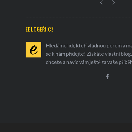
EBLOGEŘI.CZ
Hledáme lidi, kteří vládnou perem a mají
se k nám přidejte! Získáte vlastní blog,
chcete a navíc vám ještě za vaše příbě