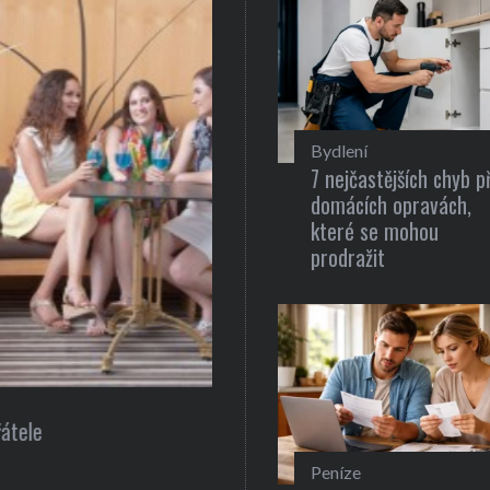
Bydlení
7 nejčastějších chyb př
domácích opravách,
které se mohou
prodražit
Gastronomie
Recepty pro zdravou a rychlou 
Peníze