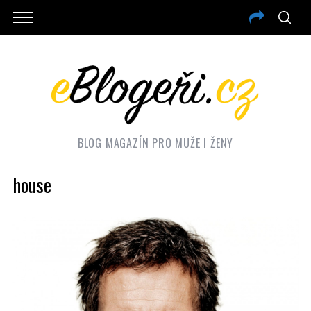
BLOG MAGAZÍN PRO MUŽE I ŽENY
house