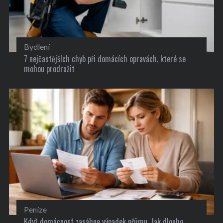
Bydlení
7 nejčastějších chyb při domácích opravách, které se
mohou prodražit
Peníze
Když domácnost zasáhne výpadek příjmu. Jak dlouho