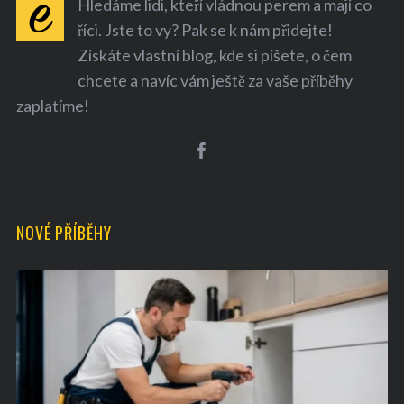
Hledáme lidi, kteří vládnou perem a mají co
říci. Jste to vy? Pak se k nám přidejte!
Získáte vlastní blog, kde si píšete, o čem
chcete a navíc vám ještě za vaše příběhy
zaplatíme!
S
e
a
r
NOVÉ PŘÍBĚHY
c
h
f
o
r
: