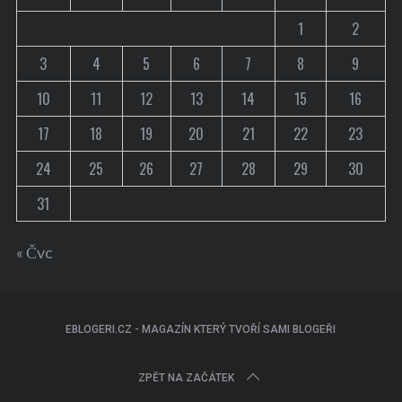
1
2
3
4
5
6
7
8
9
10
11
12
13
14
15
16
17
18
19
20
21
22
23
24
25
26
27
28
29
30
31
« Čvc
EBLOGERI.CZ - MAGAZÍN KTERÝ TVOŘÍ SAMI BLOGEŘI
ZPĚT NA ZAČÁTEK