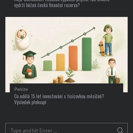
vydrží běžná česká finanční rezerva?
Peníze
Co udělá 15 let investování s tisícovkou měsíčně?
Výsledek překvapí
S
S