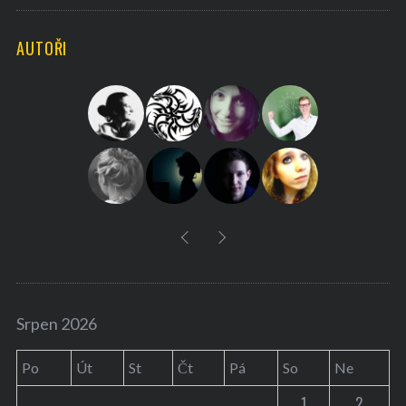
a
C
H
r
AUTOŘI
c
h
f
o
r
:
Srpen 2026
Po
Út
St
Čt
Pá
So
Ne
1
2