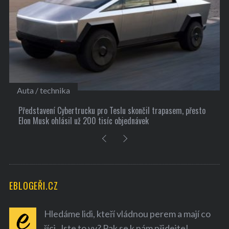
Kultura
10 užitečných tipů, jak si najít nové přátele
EBLOGEŘI.CZ
Hledáme lidi, kteří vládnou perem a mají co
říci. Jste to vy? Pak se k nám přidejte!