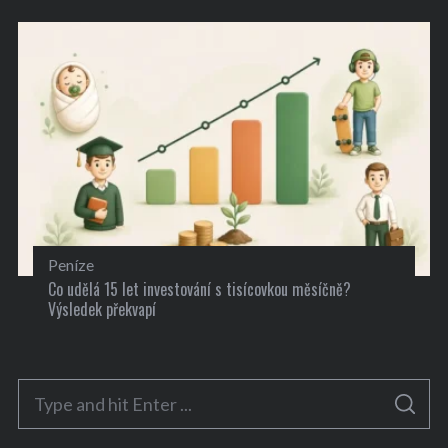
Peníze
Co udělá 15 let investování s tisícovkou měsíčně?
Výsledek překvapí
S
S
e
E
A
R