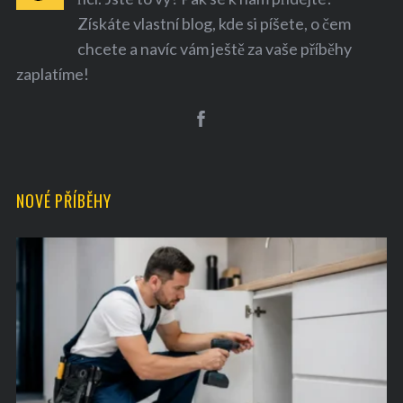
Získáte vlastní blog, kde si píšete, o čem
chcete a navíc vám ještě za vaše příběhy
zaplatíme!
S
e
a
NOVÉ PŘÍBĚHY
r
c
h
f
o
r
: