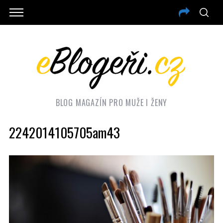
BLOG MAGAZÍN PRO MUŽE I ŽENY
2242014105705am43