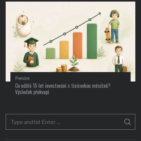
Peníze
Co udělá 15 let investování s tisícovkou měsíčně?
Výsledek překvapí
S
S
e
E
A
a
R
C