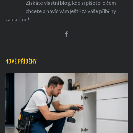
Získáte vlastní blog, kde si píšete, o čem
chcete a navíc vám ještě za vaše příběhy
zaplatíme!
S
e
a
NOVÉ PŘÍBĚHY
r
c
h
f
o
r
: