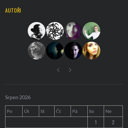
H
r
AUTOŘI
c
h
f
o
r
:
Srpen 2026
Po
Út
St
Čt
Pá
So
Ne
1
2