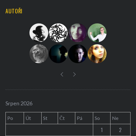
H
r
AUTOŘI
c
h
f
o
r
:
Srpen 2026
Po
Út
St
Čt
Pá
So
Ne
1
2