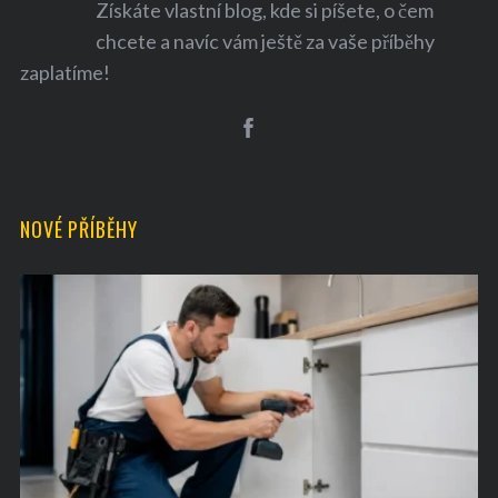
Získáte vlastní blog, kde si píšete, o čem
chcete a navíc vám ještě za vaše příběhy
zaplatíme!
S
e
a
NOVÉ PŘÍBĚHY
r
c
h
f
o
r
: