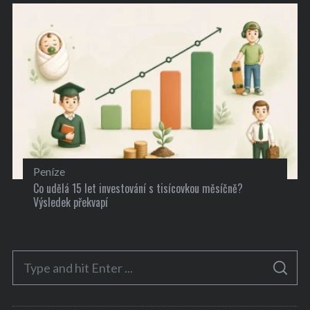
Peníze
Co udělá 15 let investování s tisícovkou měsíčně?
Výsledek překvapí
S
S
e
E
A
a
R
C