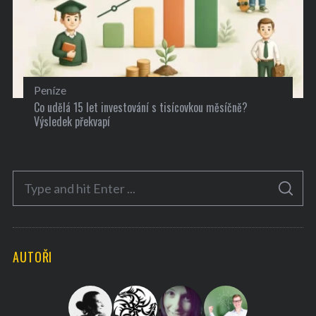
Peníze
Co udělá 15 let investování s tisícovkou měsíčně?
Výsledek překvapí
S
S
e
E
A
a
R
C
H
r
AUTOŘI
c
h
f