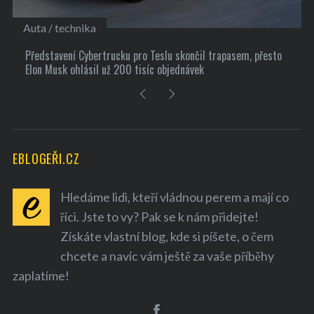
Kultura
10 užitečných tipů, jak si najít nové přátele
EBLOGEŘI.CZ
Hledáme lidi, kteří vládnou perem a mají co
S
říci. Jste to vy? Pak se k nám přidejte!
e
Získáte vlastní blog, kde si píšete, o čem
a
r
chcete a navíc vám ještě za vaše příběhy
c
zaplatíme!
h
f