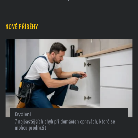
o
r
:
NOVÉ PŘÍBĚHY
Bydlení
7 nejčastějších chyb při domácích opravách, které se
mohou prodražit