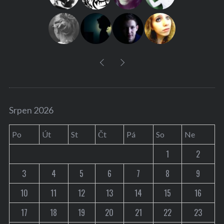
o
r
:
Srpen 2026
Po
Út
St
Čt
Pá
So
Ne
1
2
3
4
5
6
7
8
9
10
11
12
13
14
15
16
17
18
19
20
21
22
23