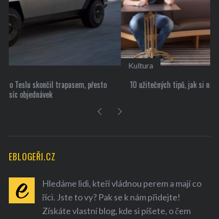
Kultura
10 užitečných tipů, jak si najít nové přátele
EBLOGEŘI.CZ
Hledáme lidi, kteří vládnou perem a mají co
říci. Jste to vy? Pak se k nám přidejte!
Získáte vlastní blog, kde si píšete, o čem