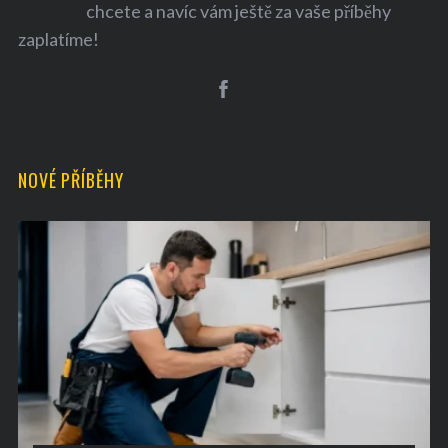
chcete a navíc vám ještě za vaše příběhy
zaplatíme!
S
e
NOVÉ PŘÍBĚHY
a
r
c
h
f
o
r
: