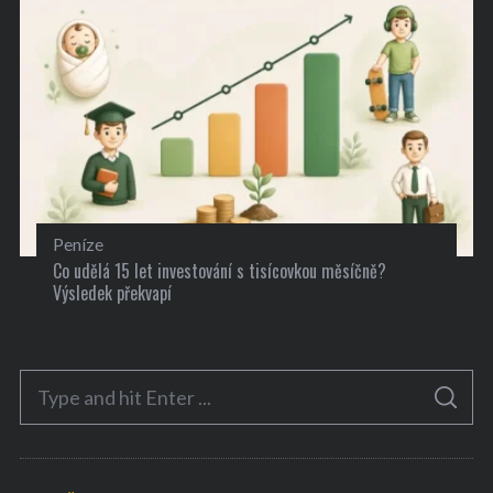
Peníze
Co udělá 15 let investování s tisícovkou měsíčně?
Výsledek překvapí
S
S
e
E
A
a
R
C
H
r