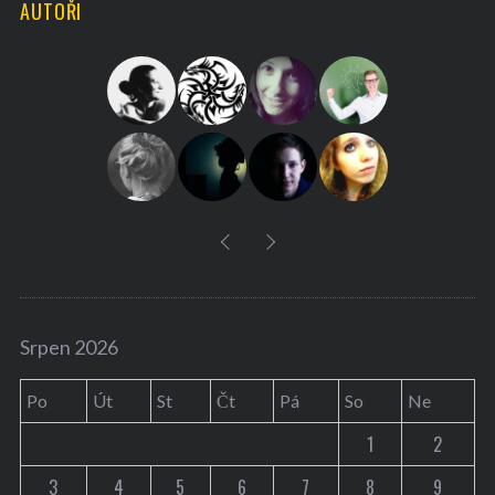
AUTOŘI
c
h
f
o
r
:
Srpen 2026
Po
Út
St
Čt
Pá
So
Ne
1
2
3
4
5
6
7
8
9