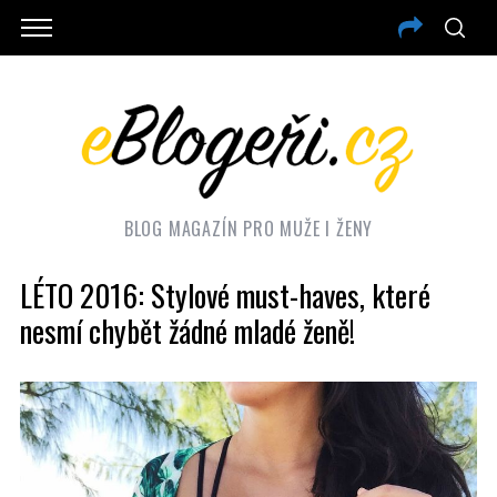
BLOG MAGAZÍN PRO MUŽE I ŽENY
LÉTO 2016: Stylové must-haves, které
nesmí chybět žádné mladé ženě!