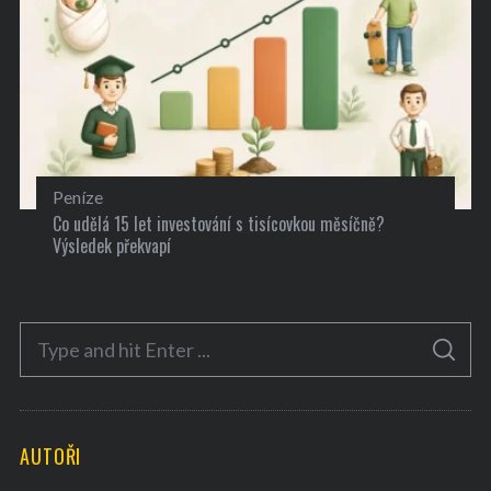
Peníze
Co udělá 15 let investování s tisícovkou měsíčně?
Výsledek překvapí
S
S
e
E
A
a
R
C
H
r
AUTOŘI
c
h