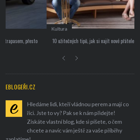
Kultura
10 užitečných tipů, jak si najít nové přátele
EBLOGEŘI.CZ
S
Hledáme lidi, kteří vládnou perem a mají co
e
říci. Jste to vy? Pak se k nám přidejte!
a
r
Získáte vlastní blog, kde si píšete, o čem
c
chcete a navíc vám ještě za vaše příběhy
h
zaplatíme!