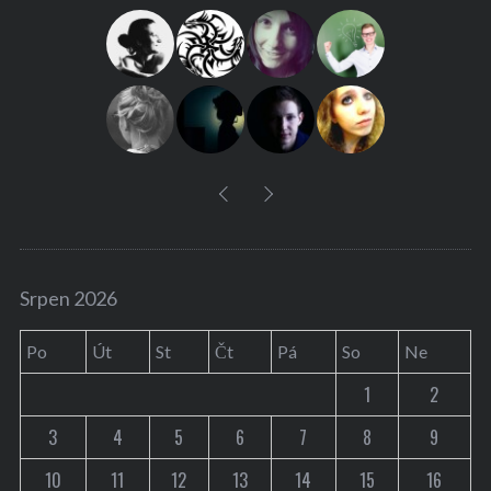
f
o
r
:
Srpen 2026
Po
Út
St
Čt
Pá
So
Ne
1
2
3
4
5
6
7
8
9
10
11
12
13
14
15
16