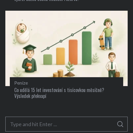
Peníze
Co udělá 15 let investování s tisícovkou měsíčně?
Výsledek překvapí
S
S
e
E
A