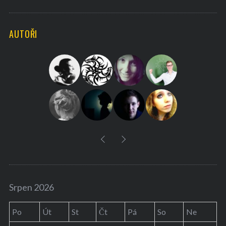
a
R
C
H
r
AUTOŘI
c
h
f
o
r
:
Srpen 2026
Po
Út
St
Čt
Pá
So
Ne