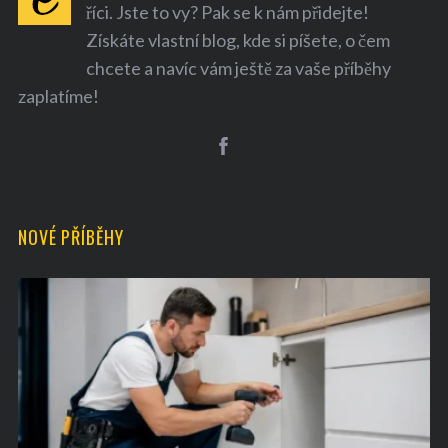
říci. Jste to vy? Pak se k nám přidejte!
Získáte vlastní blog, kde si píšete, o čem
chcete a navíc vám ještě za vaše příběhy
zaplatíme!
S
e
a
NOVÉ PŘÍBĚHY
r
c
h
f
o
r
: