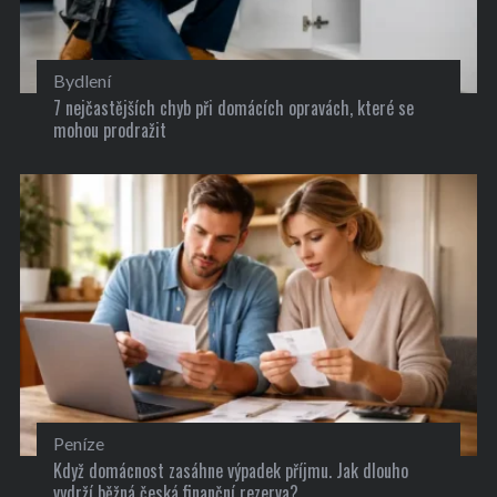
Bydlení
7 nejčastějších chyb při domácích opravách, které se
mohou prodražit
Peníze
Když domácnost zasáhne výpadek příjmu. Jak dlouho
vydrží běžná česká finanční rezerva?