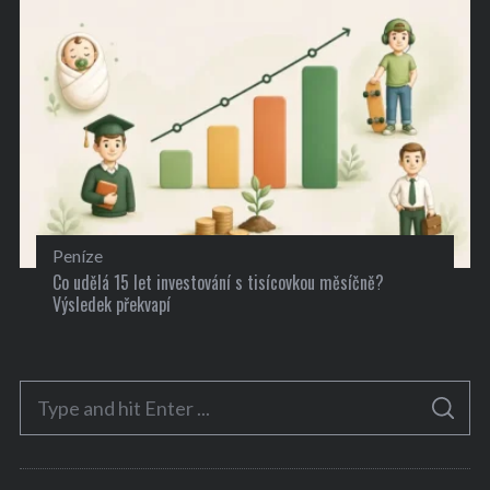
Peníze
Co udělá 15 let investování s tisícovkou měsíčně?
Výsledek překvapí
S
S
e
E
A
a
R
C
H
r