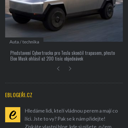
Kultura
em, přesto
10 užitečných tipů, jak si najít nové přátele
EBLOGEŘI.CZ
Hledáme lidi, kteří vládnou perem a mají co
říci. Jste to vy? Pak se k nám přidejte!
Získáte vlastní blog, kde si píšete, o čem