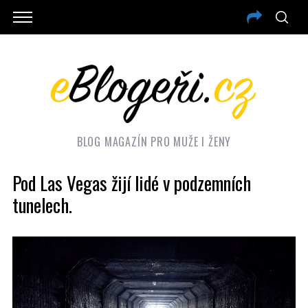
BLOG MAGAZÍN PRO MUŽE I ŽENY
Pod Las Vegas žijí lidé v podzemních
tunelech.