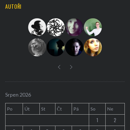
AUTOŘI
c
h
f
o
r
:
Srpen 2026
Po
Út
St
Čt
Pá
So
Ne
1
2