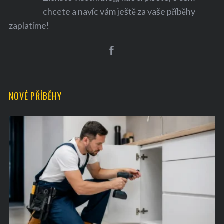
chcete a navíc vám ještě za vaše příběhy
zaplatíme!
S
e
NOVÉ PŘÍBĚHY
a
r
c
h
f
o
r
: