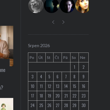
:
Auta / technika
Srpen 2026
snídani
Představení Cybe
Po
Út
St
Čt
Pá
So
Ne
Musk ohlásil už 2
1
2
hne
3
4
5
6
7
8
9
10
11
12
13
14
15
16
a?
17
18
19
20
21
22
23
24
25
26
27
28
29
30