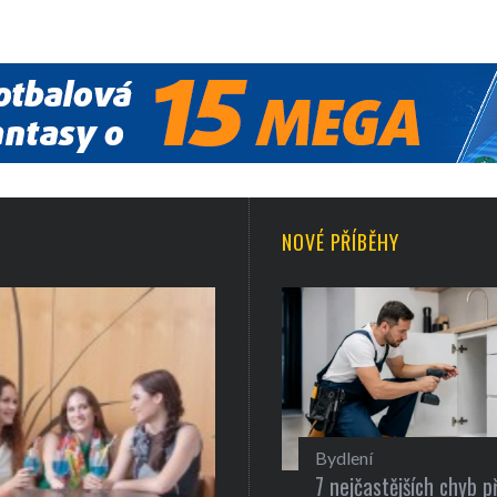
NOVÉ PŘÍBĚHY
Bydlení
7 nejčastějších chyb př