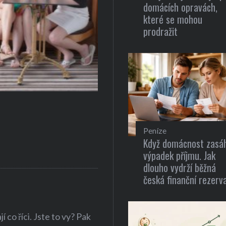
domácích opravách,
které se mohou
prodražit
Gastronomie
Recepty pro zdravou a rychlou 
Peníze
Když domácnost zasá
výpadek příjmu. Jak
dlouho vydrží běžná
česká finanční rezerv
 co říci. Jste to vy? Pak