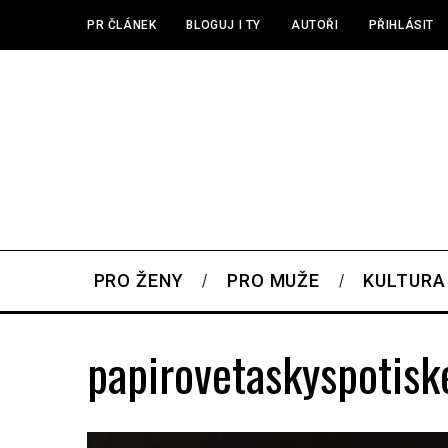
PR ČLÁNEK
BLOGUJ I TY
AUTOŘI
PŘIHLÁSIT
PRO ŽENY
PRO MUŽE
KULTURA
papirovetaskyspotis