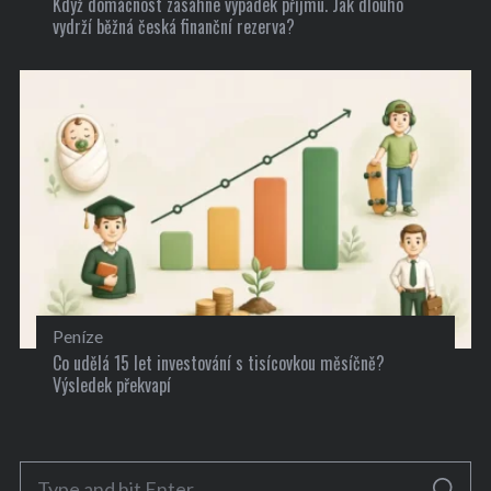
Když domácnost zasáhne výpadek příjmu. Jak dlouho
vydrží běžná česká finanční rezerva?
Peníze
Co udělá 15 let investování s tisícovkou měsíčně?
Výsledek překvapí
S