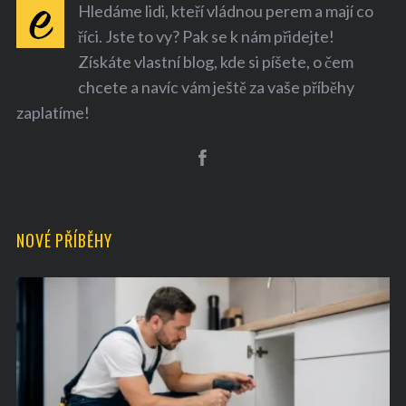
Hledáme lidi, kteří vládnou perem a mají co
říci. Jste to vy? Pak se k nám přidejte!
Získáte vlastní blog, kde si píšete, o čem
chcete a navíc vám ještě za vaše příběhy
zaplatíme!
S
e
a
r
NOVÉ PŘÍBĚHY
c
h
f
o
r
: