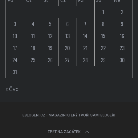
1
2
3
4
5
6
7
8
9
10
11
12
13
14
15
16
17
18
19
20
21
22
23
24
25
26
27
28
29
30
31
« Čvc
EBLOGERI.CZ - MAGAZÍN KTERÝ TVOŘÍ SAMI BLOGEŘI
ZPĚT NA ZAČÁTEK