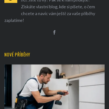
Získáte vlastní blog, kde si píšete, o čem
chcete a navíc vám ještě za vaše příběhy
zaplatíme!
S
e
a
NOVÉ PŘÍBĚHY
r
c
h
f
o
r
: