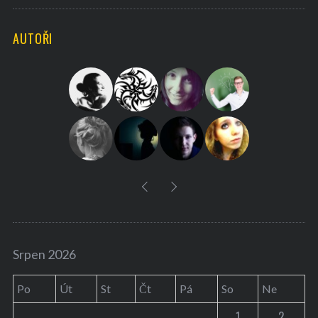
a
C
H
r
AUTOŘI
c
h
f
o
r
:
Srpen 2026
Po
Út
St
Čt
Pá
So
Ne
1
2