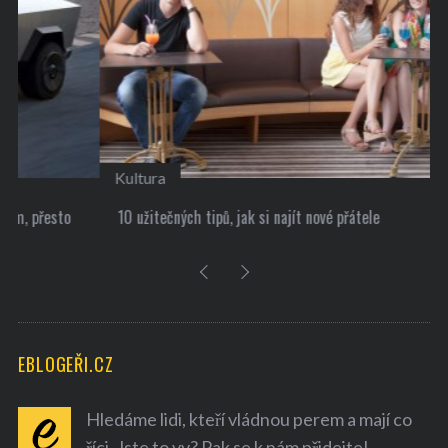
Kultura
10 užitečných tipů, jak si najít nové přátele
EBLOGEŘI.CZ
Hledáme lidi, kteří vládnou perem a mají co
říci. Jste to vy? Pak se k nám přidejte!