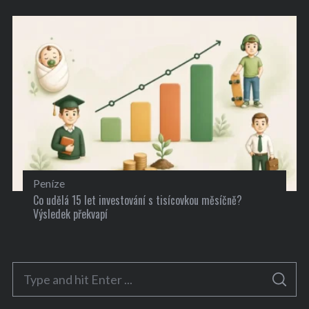
Peníze
Co udělá 15 let investování s tisícovkou měsíčně?
Výsledek překvapí
S
S
e
E
A
R