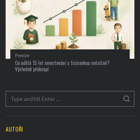
Peníze
Co udělá 15 let investování s tisícovkou měsíčně?
Výsledek překvapí
S
S
e
E
A
a
R
C
H
r
AUTOŘI
c
h