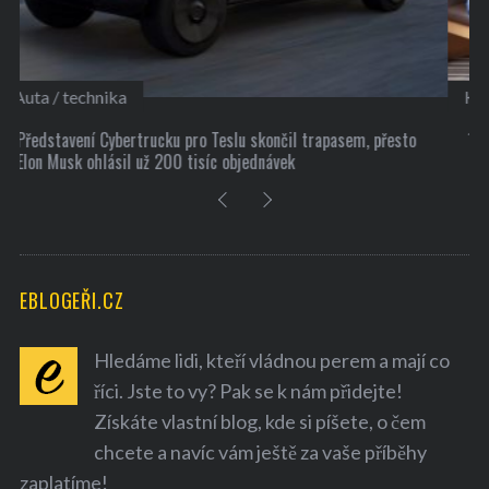
Kultura
10 užitečných tipů, jak si najít nové přátele
EBLOGEŘI.CZ
Hledáme lidi, kteří vládnou perem a mají co
říci. Jste to vy? Pak se k nám přidejte!
Získáte vlastní blog, kde si píšete, o čem
chcete a navíc vám ještě za vaše příběhy
zaplatíme!