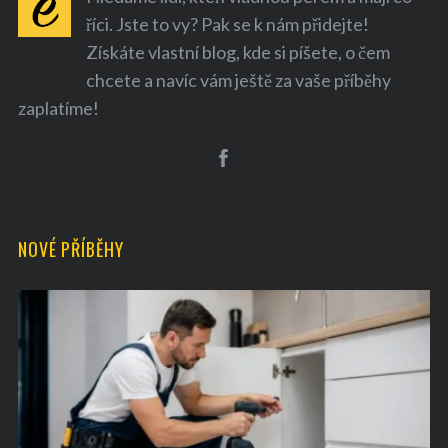
říci. Jste to vy? Pak se k nám přidejte!
Získáte vlastní blog, kde si píšete, o čem
chcete a navíc vám ještě za vaše příběhy
zaplatíme!
S
e
a
r
NOVÉ PŘÍBĚHY
c
h
f
o
r
: