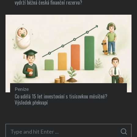
vydrží běžná česká finanční rezerva?
Peníze
Co udělá 15 let investování s tisícovkou měsíčně?
Výsledek překvapí
S
S
e
E