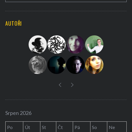
A
a
R
C
H
r
AUTOŘI
c
h
f
o
r
:
Srpen 2026
Po
Út
St
Čt
Pá
So
Ne