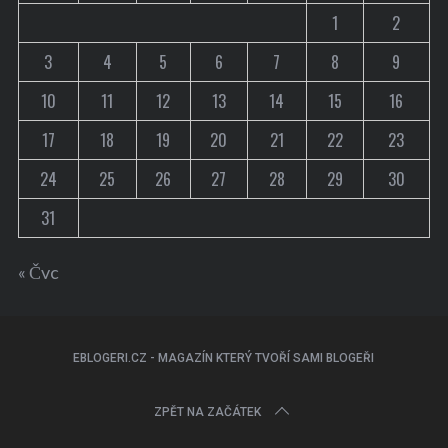
1
2
3
4
5
6
7
8
9
10
11
12
13
14
15
16
17
18
19
20
21
22
23
24
25
26
27
28
29
30
31
« Čvc
EBLOGERI.CZ - MAGAZÍN KTERÝ TVOŘÍ SAMI BLOGEŘI
ZPĚT NA ZAČÁTEK