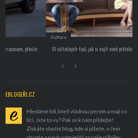
Kultura
10 užitečných tipů, jak si najít nové přátele
EBLOGEŘI.CZ
Hledáme lidi, kteří vládnou perem a mají co
říci. Jste to vy? Pak se k nám přidejte!
Získáte vlastní blog, kde si píšete, o čem
chcete a navíc vám ještě za vaše příběhy