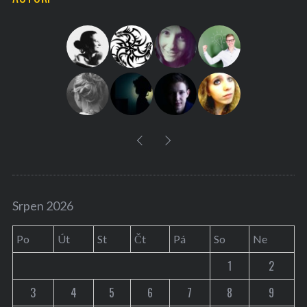
h
f
o
r
:
Srpen 2026
Po
Út
St
Čt
Pá
So
Ne
1
2
3
4
5
6
7
8
9