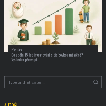
Peníze
Co udělá 15 let investování s tisícovkou měsíčně?
Výsledek překvapí
S
S
e
E
A
a
R
C
H
r
AUTOŘI
c