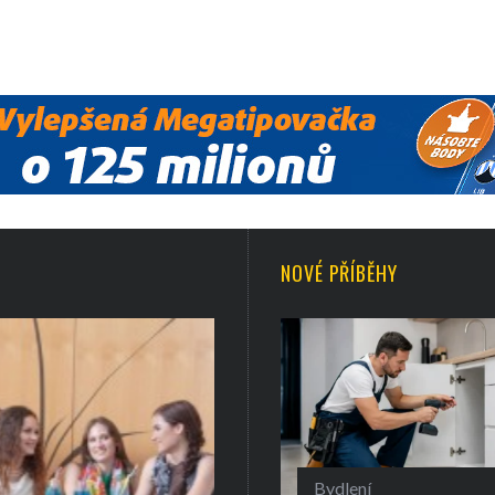
NOVÉ PŘÍBĚHY
Bydlení