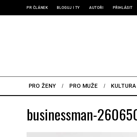
PR ČLÁNEK
BLOGUJ I TY
AUTOŘI
PŘIHLÁSIT
PRO ŽENY
PRO MUŽE
KULTURA
businessman-26065