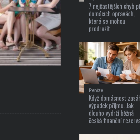
7 nejčastějších chyb př
domácích opravách,
které se mohou
prodražit
Gastronomie
Recepty pro zdravou a rychlou 
Peníze
Když domácnost zasá
výpadek příjmu. Jak
dlouho vydrží běžná
česká finanční rezerv