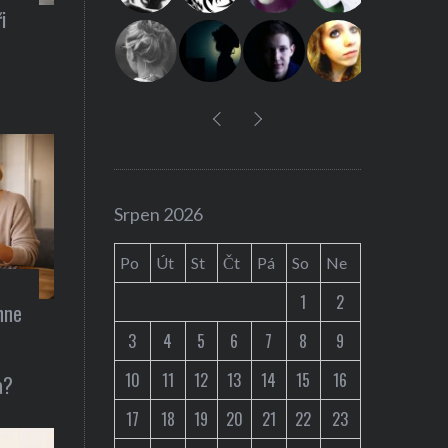
i
r
:
Auta / technika
Srpen 2026
snídani
Představení Cybe
Po
Út
St
Čt
Pá
So
Ne
Musk ohlásil už 2
1
2
hne
3
4
5
6
7
8
9
10
11
12
13
14
15
16
a?
17
18
19
20
21
22
23