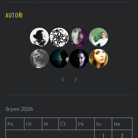
C
H
r
AUTOŘI
c
h
f
o
r
:
Srpen 2026
Po
Út
St
Čt
Pá
So
Ne
1
2