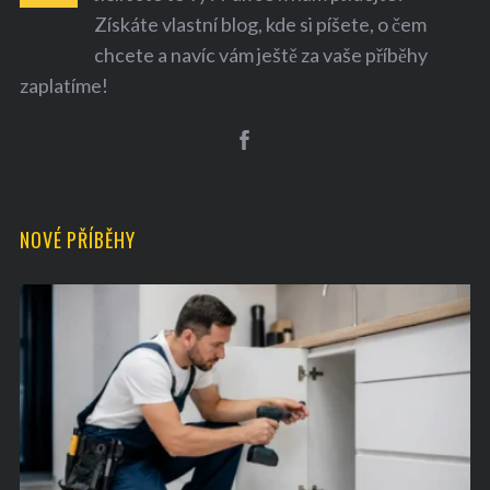
Získáte vlastní blog, kde si píšete, o čem
chcete a navíc vám ještě za vaše příběhy
zaplatíme!
S
e
a
NOVÉ PŘÍBĚHY
r
c
h
f
o
r
: