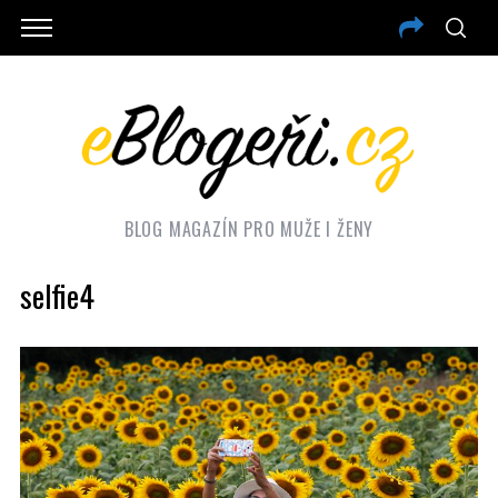
BLOG MAGAZÍN PRO MUŽE I ŽENY
selfie4