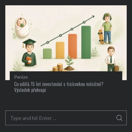
Peníze
Co udělá 15 let investování s tisícovkou měsíčně?
Výsledek překvapí
S
S
e
E
A
a
R