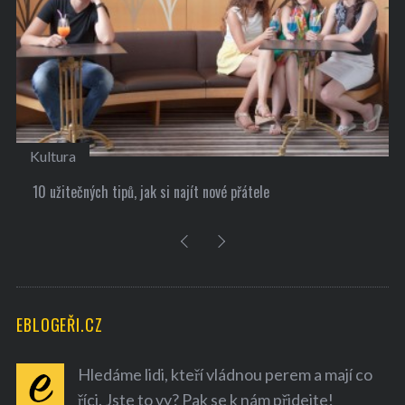
Kultura
10 užitečných tipů, jak si najít nové přátele
EBLOGEŘI.CZ
Hledáme lidi, kteří vládnou perem a mají co
říci. Jste to vy? Pak se k nám přidejte!