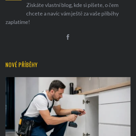
Získáte vlastní blog, kde si píšete, o čem
chcete a navíc vám ještě za vaše příběhy
zaplatíme!
S
e
a
NOVÉ PŘÍBĚHY
r
c
h
f
o
r
: