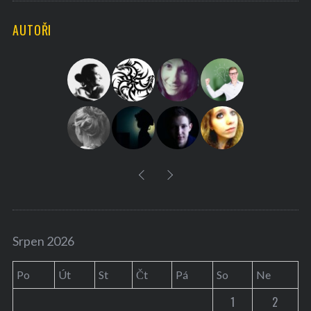
H
r
AUTOŘI
c
h
f
o
r
:
Srpen 2026
Po
Út
St
Čt
Pá
So
Ne
1
2