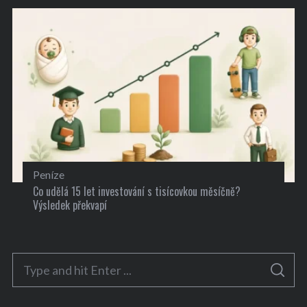
Peníze
Co udělá 15 let investování s tisícovkou měsíčně?
Výsledek překvapí
S
S
e
E
A
a
R
C