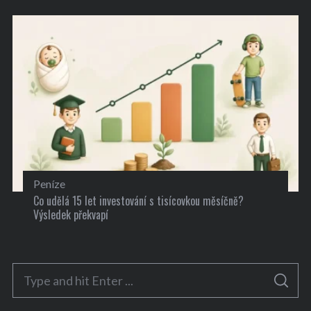
Peníze
Co udělá 15 let investování s tisícovkou měsíčně?
Výsledek překvapí
S
S
e
E
A
R