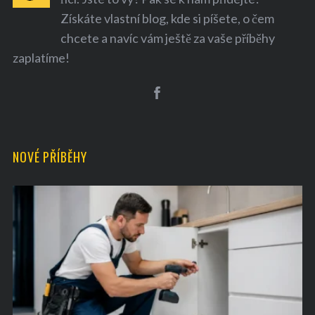
Získáte vlastní blog, kde si píšete, o čem
chcete a navíc vám ještě za vaše příběhy
zaplatíme!
S
e
a
NOVÉ PŘÍBĚHY
r
c
h
f
o
r
: