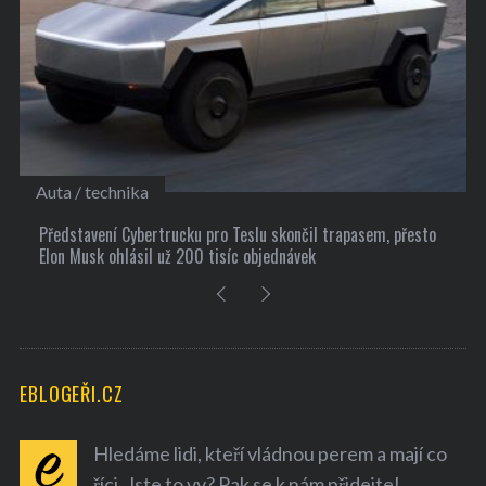
Kultura
, přesto
10 užitečných tipů, jak si najít nové přátele
EBLOGEŘI.CZ
Hledáme lidi, kteří vládnou perem a mají co
říci. Jste to vy? Pak se k nám přidejte!