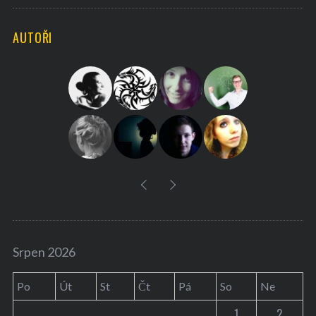
a
C
H
r
AUTOŘI
c
h
f
o
r
:
Srpen 2026
Po
Út
St
Čt
Pá
So
Ne
1
2