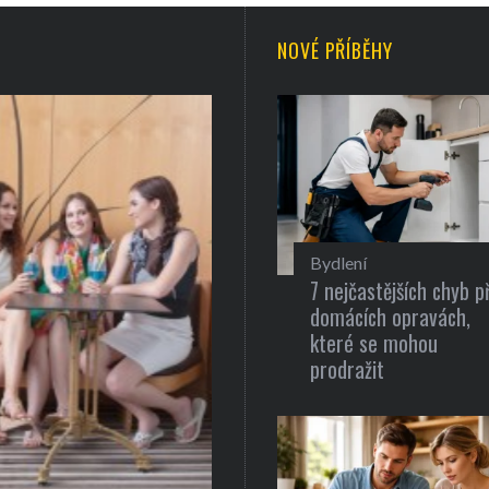
NOVÉ PŘÍBĚHY
Bydlení
7 nejčastějších chyb př
domácích opravách,
které se mohou
prodražit