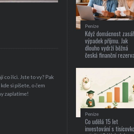
Gastronomie
Recepty pro zdravou a rychlou 
Peníze
Když domácnost zasá
výpadek příjmu. Jak
dlouho vydrží běžná
česká finanční rezerv
 co říci. Jste to vy? Pak
 kde si píšete, o čem
hy zaplatíme!
Peníze
Co udělá 15 let
investování s tisícovk