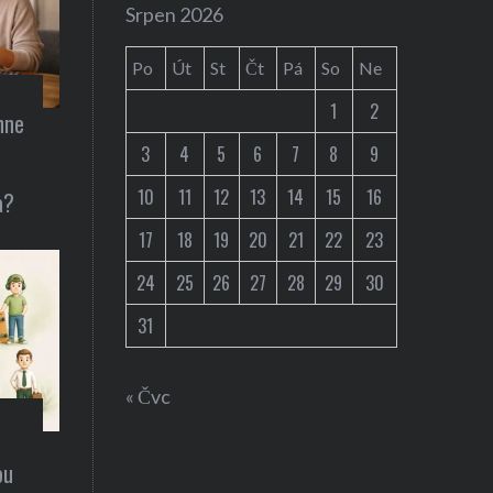
Auta / technika
Srpen 2026
snídani
Představení Cybe
Po
Út
St
Čt
Pá
So
Ne
Musk ohlásil už 2
1
2
hne
3
4
5
6
7
8
9
10
11
12
13
14
15
16
a?
17
18
19
20
21
22
23
24
25
26
27
28
29
30
31
« Čvc
ou