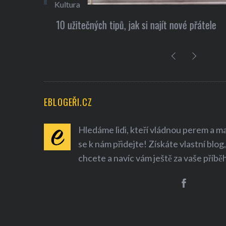
Kultura
 Elon
10 užitečných tipů, jak si najít nové přátele
EBLOGEŘI.CZ
Hledáme lidi, kteří vládnou perem a mají
se k nám přidejte! Získáte vlastní blog,
chcete a navíc vám ještě za vaše příbě