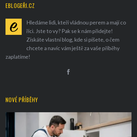
EBLOGEŘI.CZ
Hledáme lidi, kteří vládnou perem a mají co
říci. Jste to vy? Pak se k nám přidejte!
Získáte vlastní blog, kde si píšete, o čem
chcete a navíc vám ještě za vaše příběhy
zaplatíme!
S
e
a
r
c
h
NOVÉ PŘÍBĚHY
f
o
r
: