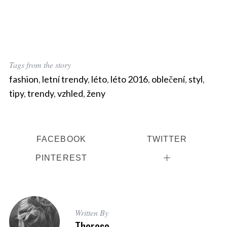
Tags from the story
fashion
,
letní trendy
,
léto
,
léto 2016
,
oblečení
,
styl
,
tipy
,
trendy
,
vzhled
,
ženy
FACEBOOK
TWITTER
PINTEREST
Written By
Therese