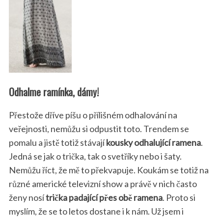
Odhalme ramínka, dámy!
Přestože dříve píšu o přílišném odhalování na
veřejnosti, nemůžu si odpustit toto. Trendem se
pomalu a jistě totiž stávají
kousky odhalující ramena
.
Jedná se jak o trička, tak o svetříky nebo i šaty.
Nemůžu říct, že mě to překvapuje. Koukám se totiž na
různé americké televizní show a právě v nich často
ženy nosí
trička padající přes obě ramena
. Proto si
myslím, že se to letos dostane i k nám. Už jsem i