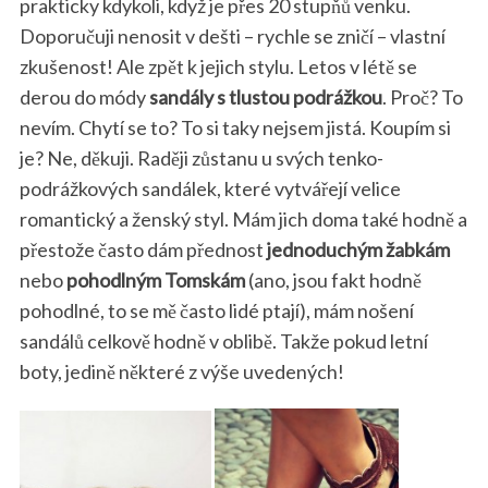
prakticky kdykoli, když je přes 20 stupňů venku.
Doporučuji nenosit v dešti – rychle se zničí – vlastní
zkušenost! Ale zpět k jejich stylu. Letos v létě se
derou do módy
sandály s tlustou podrážkou
. Proč? To
nevím. Chytí se to? To si taky nejsem jistá. Koupím si
je? Ne, děkuji. Raději zůstanu u svých tenko-
podrážkových sandálek, které vytvářejí velice
romantický a ženský styl. Mám jich doma také hodně a
přestože často dám přednost
jednoduchým žabkám
nebo
pohodlným Tomskám
(ano, jsou fakt hodně
pohodlné, to se mě často lidé ptají), mám nošení
sandálů celkově hodně v oblibě. Takže pokud letní
boty, jedině některé z výše uvedených!