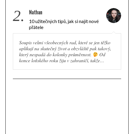
2.
Nathan
10 užitečných tipů, jak si najít nové
přátele
Soupis velmi všeobecných rad, které se jen těžko
aplikují na skutečný život a obzvláště pak takový,
který nespadá do kolonky průměrnost.
Od
konce loňského roku žiju v zahraničí, takže…