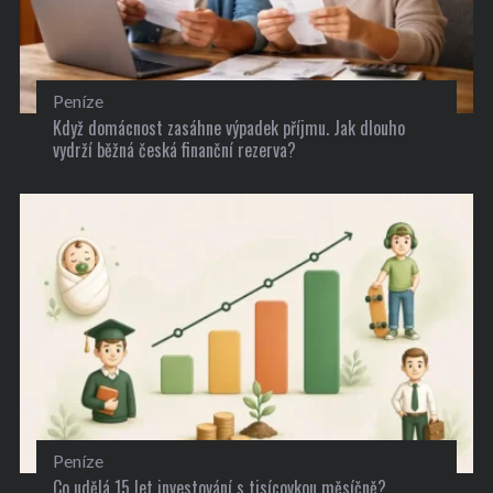
Peníze
Když domácnost zasáhne výpadek příjmu. Jak dlouho
vydrží běžná česká finanční rezerva?
Peníze
Co udělá 15 let investování s tisícovkou měsíčně?