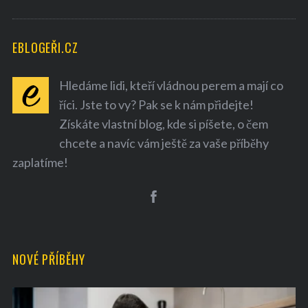
EBLOGEŘI.CZ
Hledáme lidi, kteří vládnou perem a mají co
říci. Jste to vy? Pak se k nám přidejte!
Získáte vlastní blog, kde si píšete, o čem
chcete a navíc vám ještě za vaše příběhy
zaplatíme!
NOVÉ PŘÍBĚHY