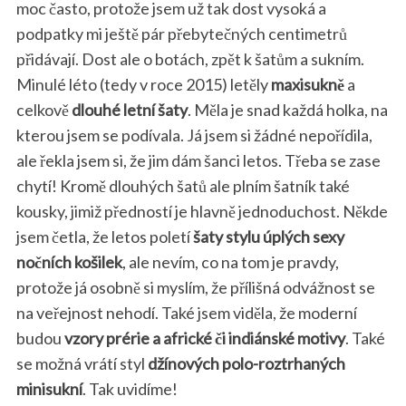
moc často, protože jsem už tak dost vysoká a
podpatky mi ještě pár přebytečných centimetrů
přidávají. Dost ale o botách, zpět k šatům a sukním.
Minulé léto (tedy v roce 2015) letěly
maxisukně
a
celkově
dlouhé letní šaty
. Měla je snad každá holka, na
kterou jsem se podívala. Já jsem si žádné nepořídila,
ale řekla jsem si, že jim dám šanci letos. Třeba se zase
chytí! Kromě dlouhých šatů ale plním šatník také
kousky, jimiž předností je hlavně jednoduchost. Někde
jsem četla, že letos poletí
šaty stylu úplých sexy
nočních košilek
, ale nevím, co na tom je pravdy,
protože já osobně si myslím, že přílišná odvážnost se
na veřejnost nehodí. Také jsem viděla, že moderní
budou
vzory prérie a africké či indiánské motivy
. Také
se možná vrátí styl
džínových polo-roztrhaných
minisukní
. Tak uvidíme!