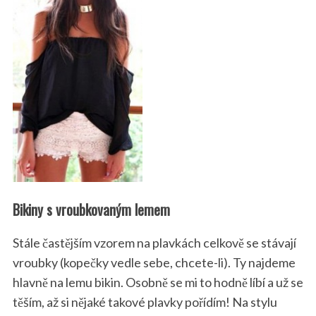
Bikiny s vroubkovaným lemem
Stále častějším vzorem na plavkách celkově se stávají
vroubky (kopečky vedle sebe, chcete-li). Ty najdeme
hlavně na lemu bikin. Osobně se mi to hodně líbí a už se
těším, až si nějaké takové plavky pořídím! Na stylu