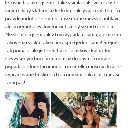
letošních plavek jsem si také všimla další věci – často
vidím bikiny s látkou až ke krku, zakrývající výstřih. To
pravděpodobně neocení naše drahé mužské pohlaví,
ale já nemohu vysloveně říct, že by se mi to nelíbilo.
Nezkoušela jsem, jak v tom vypadám sama, ale možná
takovému vršku také dám aspoň jednu šanci! Stejně
tak pomalu, ale jistě přicházejí plavkové kalhotky
s vyvýšeným horním lemem až do pasu. To mi ale
připadá hodně staromódní a nositelka musí mít krásně
vypracované bříško – a to já nemám, takže pro mě asi
faux pas!