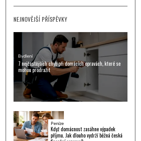
a
R
C
H
r
NEJNOVĚJŠÍ PŘÍSPĚVKY
c
h
f
o
r
Bydlení
7 nejčastějších chyb při domácích opravách, které se
:
mohou prodražit
Peníze
Když domácnost zasáhne výpadek
příjmu. Jak dlouho vydrží běžná česká