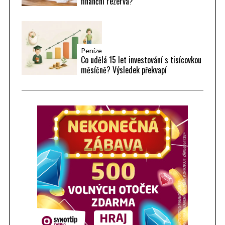
finanční rezerva?
Peníze
Co udělá 15 let investování s tisícovkou
měsíčně? Výsledek překvapí