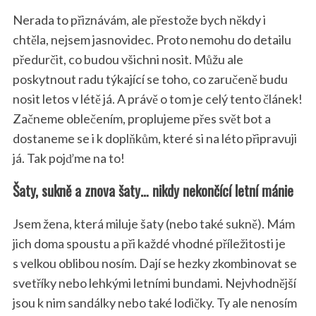
Nerada to přiznávám, ale přestože bych někdy i
chtěla, nejsem jasnovidec. Proto nemohu do detailu
předurčit, co budou všichni nosit. Můžu ale
poskytnout radu týkající se toho, co zaručeně budu
nosit letos v létě já. A právě o tom je celý tento článek!
Začneme oblečením, proplujeme přes svět bot a
dostaneme se i k doplňkům, které si na léto připravuji
já. Tak pojďme na to!
Šaty, sukně a znova šaty… nikdy nekončící letní mánie
Jsem žena, která miluje šaty (nebo také sukně). Mám
jich doma spoustu a při každé vhodné příležitosti je
s velkou oblibou nosím. Dají se hezky zkombinovat se
svetříky nebo lehkými letními bundami. Nejvhodnější
jsou k nim sandálky nebo také lodičky. Ty ale nenosím