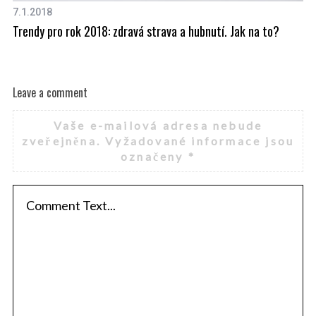
7.1.2018
11
Trendy pro rok 2018: zdravá strava a hubnutí. Jak na to?
Sv
Leave a comment
Vaše e-mailová adresa nebude
zveřejněna.
Vyžadované informace jsou
označeny
*