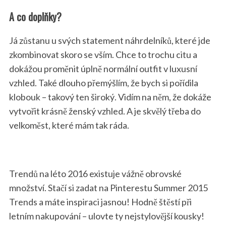
A co doplňky?
Já zůstanu u svých statement náhrdelníků, které jde
zkombinovat skoro se vším. Chce to trochu citu a
dokážou proměnit úplně normální outfit v luxusní
vzhled. Také dlouho přemýšlím, že bych si pořídila
klobouk – takový ten široký. Vidím na něm, že dokáže
vytvořit krásně ženský vzhled. A je skvělý třeba do
velkoměst, které mám tak ráda.
S
Trendů na léto 2016 existuje vážně obrovské
e
množství. Stačí si zadat na Pinterestu Summer 2015
a
Trends a máte inspiraci jasnou! Hodně štěstí při
r
c
letním nakupování – ulovte ty nejstylovější kousky!
h