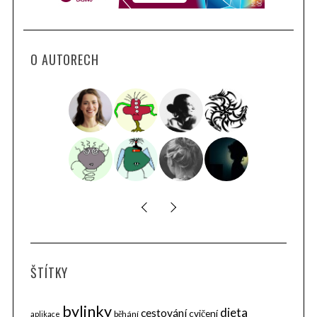
O AUTORECH
ŠTÍTKY
bylinky
dieta
cestování
cvičení
běhání
aplikace