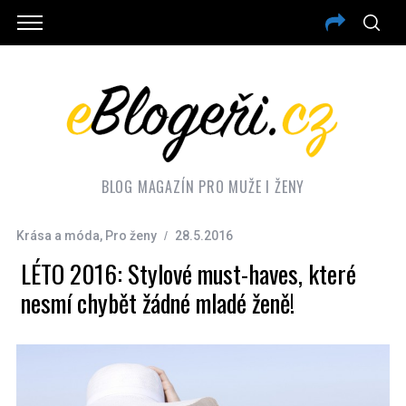
BLOG MAGAZÍN PRO MUŽE I ŽENY
Krása a móda
,
Pro ženy
28.5.2016
LÉTO 2016: Stylové must-haves, které
nesmí chybět žádné mladé ženě!