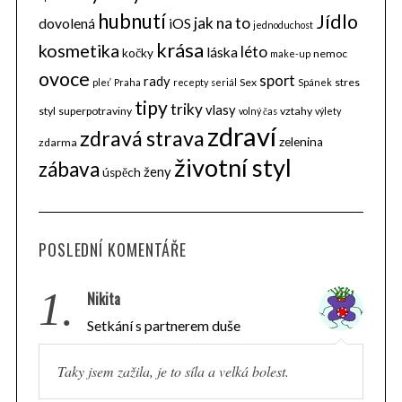
hubnutí
Jídlo
jak na to
dovolená
iOS
jednoduchost
krása
kosmetika
léto
láska
kočky
nemoc
make-up
ovoce
sport
rady
Sex
stres
pleť
Praha
recepty
seriál
Spánek
tipy
triky
vlasy
styl
superpotraviny
vztahy
volný čas
výlety
zdraví
zdravá strava
zelenina
zdarma
životní styl
zábava
ženy
úspěch
POSLEDNÍ KOMENTÁŘE
1.
Nikita
Setkání s partnerem duše
Taky jsem zažila, je to síla a velká bolest.