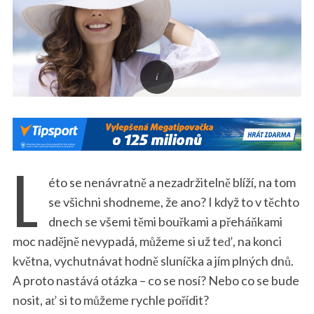
L
éto se nenávratně a nezadržitelně blíží, na tom
se všichni shodneme, že ano? I když to v těchto
dnech se všemi těmi bouřkami a přeháňkami
moc nadějně nevypadá, můžeme si už teď, na konci
května, vychutnávat hodně sluníčka a jím plných dnů.
A proto nastává otázka – co se nosí? Nebo co se bude
nosit, ať si to můžeme rychle pořídit?