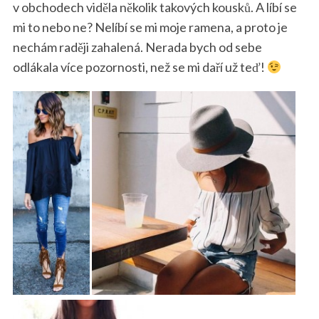
v obchodech viděla několik takových kousků. A líbí se
mi to nebo ne? Nelíbí se mi moje ramena, a proto je
nechám raději zahalená. Nerada bych od sebe
odlákala více pozornosti, než se mi daří už teď!