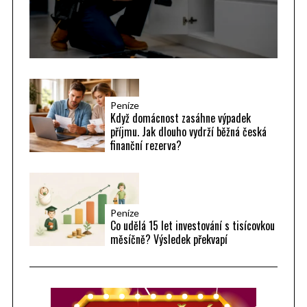
Peníze
Když domácnost zasáhne výpadek
příjmu. Jak dlouho vydrží běžná česká
finanční rezerva?
Peníze
Co udělá 15 let investování s tisícovkou
měsíčně? Výsledek překvapí