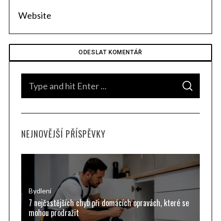
S
S
e
E
A
a
R
C
H
r
NEJNOVĚJŠÍ PŘÍSPĚVKY
c
h
f
o
r
Bydlení
7 nejčastějších chyb při domácích opravách, které se
:
mohou prodražit