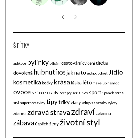
ŠTÍTKY
bylinky
dieta
cestování
cvičení
běhání
aplikace
hubnutí
Jídlo
jak na to
dovolená
iOS
jednoduchost
krása
kosmetika
léto
láska
kočky
nemoc
make-up
ovoce
sport
rady
Sex
stres
pleť
Praha
recepty
seriál
Spánek
tipy
triky
vlasy
styl
superpotraviny
vztahy
volný čas
výlety
zdraví
zdravá strava
zelenina
zdarma
životní styl
zábava
ženy
úspěch