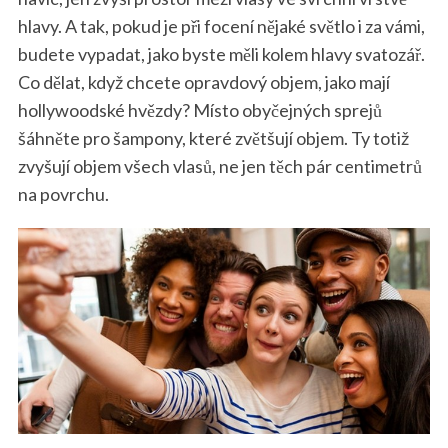
hlavy. A tak, pokud je při focení nějaké světlo i za vámi,
budete vypadat, jako byste měli kolem hlavy svatozář.
Co dělat, když chcete opravdový objem, jako mají
hollywoodské hvězdy? Místo obyčejných sprejů
šáhněte pro šampony, které zvětšují objem. Ty totiž
zvyšují objem všech vlasů, ne jen těch pár centimetrů
na povrchu.