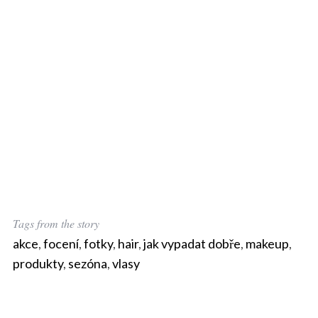
Tags from the story
akce
,
focení
,
fotky
,
hair
,
jak vypadat dobře
,
makeup
,
produkty
,
sezóna
,
vlasy