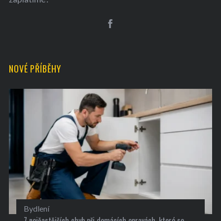
NOVÉ PŘÍBĚHY
Bydlení
7 nejčastějších chyb při domácích opravách, které se