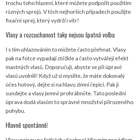
trochu toho hlazení, které můžete podpořit použitím
různých sprejů. V těch nejhorších případech použijte
fixační sprej, který vydrží i vítr!
Vlasy a rozcuchanost taky nejsou špatná volba
I s tím uhlazováním to můžete často přehnat. Vlasy
pak na fotce vypadají ztěžkle a často vytvářejí efekt
mastných vlasů. Doporučuji, abyste se při úpravě
vlasů uvolnili! Když už si myslíte, že máte dokonalý
účes hotový, dejte si na hlavu zimní čepici. Pak ji
sundejte a vlasy jemně prohrábněte. Tato poslední
úprava dodá vlasům to správné množství přirozeného
pohybu.
Hlavně spontánně!
Vlasy nejsou na fotkách všechno! Hlavním pravidlem