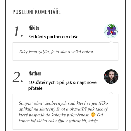
POSLEDNÍ KOMENTÁŘE
1.
Nikita
Setkání s partnerem duše
Taky jsem zažila, je to síla a velká bolest.
2.
Nathan
10 užitečných tipů, jak si najít nové
přátele
Soupis velmi všeobecných rad, které se jen těžko
aplikují na skutečný život a obzvláště pak takový,
který nespadá do kolonky průměrnost.
Od
konce loňského roku žiju v zahraničí, takže…