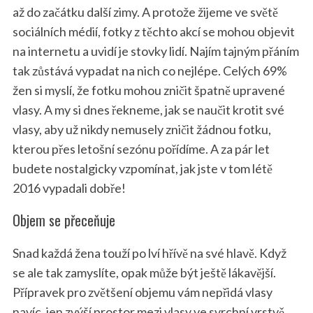
až do začátku další zimy. A protože žijeme ve světě
sociálních médií, fotky z těchto akcí se mohou objevit
na internetu a uvidí je stovky lidí. Najím tajným přáním
tak zůstává vypadat na nich co nejlépe. Celých 69%
žen si myslí, že fotku mohou zničit špatně upravené
vlasy. A my si dnes řekneme, jak se naučit krotit své
vlasy, aby už nikdy nemusely zničit žádnou fotku,
kterou přes letošní sezónu pořídíme. A za pár let
budete nostalgicky vzpomínat, jak jste v tom létě
2016 vypadali dobře!
Objem se přeceňuje
Snad každá žena touží po lví hřívě na své hlavě. Když
se ale tak zamyslíte, opak může být ještě lákavější.
Přípravek pro zvětšení objemu vám nepřidá vlasy
navíc, jen zvýší prostor mezi vlasy ve svrchní vrstvě