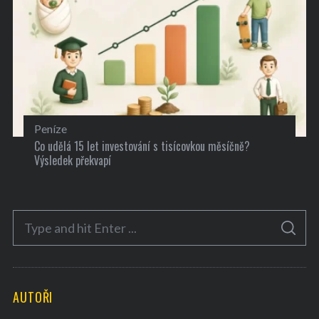
Peníze
Co udělá 15 let investování s tisícovkou měsíčně?
Výsledek překvapí
S
S
e
E
A
a
R
C
H
r
AUTOŘI
c
h