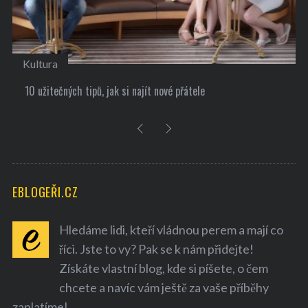
Kultura
10 užitečných tipů, jak si najít nové přátele
EBLOGEŘI.CZ
Hledáme lidi, kteří vládnou perem a mají co
říci. Jste to vy? Pak se k nám přidejte!
Získáte vlastní blog, kde si píšete, o čem
chcete a navíc vám ještě za vaše příběhy
zaplatíme!