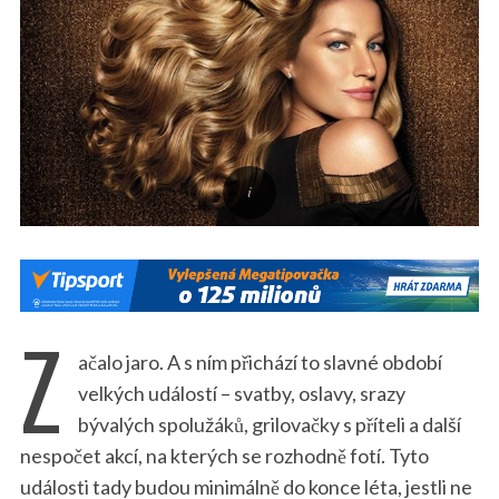
Z
ačalo jaro. A s ním přichází to slavné období
velkých událostí – svatby, oslavy, srazy
bývalých spolužáků, grilovačky s příteli a další
nespočet akcí, na kterých se rozhodně fotí. Tyto
události tady budou minimálně do konce léta, jestli ne