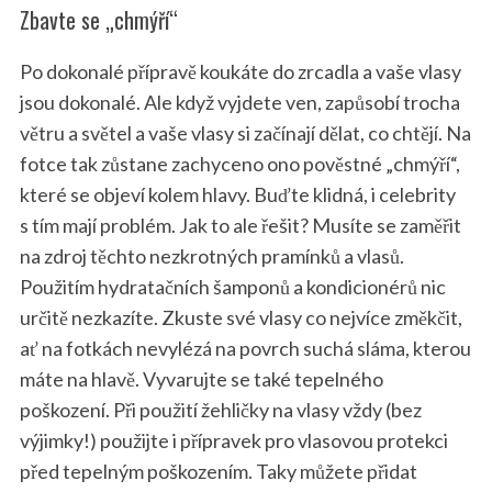
Zbavte se „chmýří“
Po dokonalé přípravě koukáte do zrcadla a vaše vlasy
jsou dokonalé. Ale když vyjdete ven, zapůsobí trocha
větru a světel a vaše vlasy si začínají dělat, co chtějí. Na
fotce tak zůstane zachyceno ono pověstné „chmýří“,
které se objeví kolem hlavy. Buďte klidná, i celebrity
s tím mají problém. Jak to ale řešit? Musíte se zaměřit
na zdroj těchto nezkrotných pramínků a vlasů.
Použitím hydratačních šamponů a kondicionérů nic
určitě nezkazíte. Zkuste své vlasy co nejvíce změkčit,
ať na fotkách nevylézá na povrch suchá sláma, kterou
máte na hlavě. Vyvarujte se také tepelného
poškození. Při použití žehličky na vlasy vždy (bez
výjimky!) použijte i přípravek pro vlasovou protekci
před tepelným poškozením. Taky můžete přidat