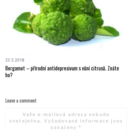
23.5.2018
19
Bergamot – přírodní antidepresivum s vůní citrusů. Znáte
Bí
ho?
Leave a comment
Vaše e-mailová adresa nebude
zveřejněna.
Vyžadované informace jsou
označeny
*