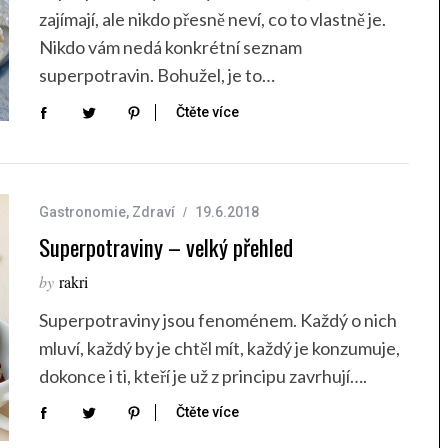
zajímají, ale nikdo přesně neví, co to vlastně je.
Nikdo vám nedá konkrétní seznam
superpotravin. Bohužel, je to…
Čtěte více
Gastronomie
,
Zdraví
19.6.2018
Superpotraviny – velký přehled
by
rakri
Superpotraviny jsou fenoménem. Každý o nich
mluví, každý by je chtěl mít, každý je konzumuje,
dokonce i ti, kteří je už z principu zavrhují….
Čtěte více