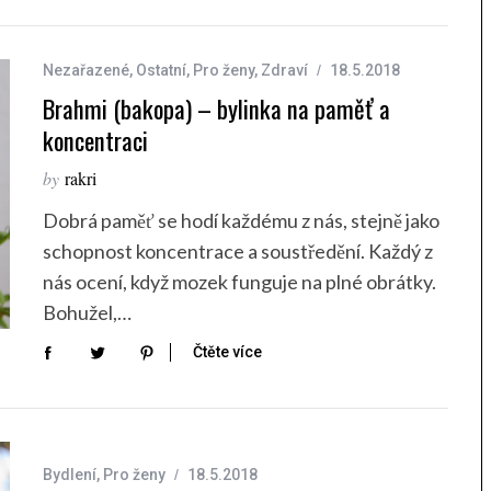
Nezařazené
,
Ostatní
,
Pro ženy
,
Zdraví
18.5.2018
Brahmi (bakopa) – bylinka na paměť a
koncentraci
by
rakri
Dobrá paměť se hodí každému z nás, stejně jako
schopnost koncentrace a soustředění. Každý z
nás ocení, když mozek funguje na plné obrátky.
Bohužel,…
Čtěte více
Bydlení
,
Pro ženy
18.5.2018