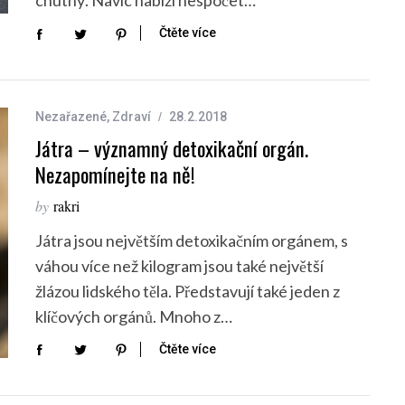
chutný. Navíc nabízí nespočet…
Čtěte více
Nezařazené
,
Zdraví
28.2.2018
Játra – významný detoxikační orgán.
Nezapomínejte na ně!
by
rakri
Játra jsou největším detoxikačním orgánem, s
váhou více než kilogram jsou také největší
žlázou lidského těla. Představují také jeden z
klíčových orgánů. Mnoho z…
Čtěte více