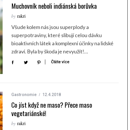
Muchovník neboli indiánská borůvka
by
rakri
Všude kolem nás jsou superplody a
superpotraviny, které slibují celou dávku
bioaktivních látek a komplexní účinky na lidské
zdraví. Byla by škoda je nevyužít!…
Čtěte více
Gastronomie
12.4.2018
Co jíst když ne maso? Přece maso
vegetariánské!
by
rakri