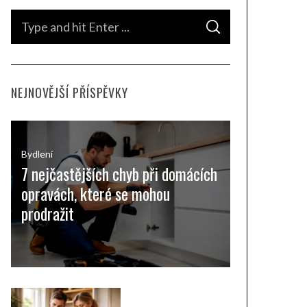
S
S
e
E
A
a
R
C
H
r
NEJNOVĚJŠÍ PŘÍSPĚVKY
c
h
f
o
Bydlení
7 nejčastějších chyb při domácích
r
opravách, které se mohou
:
prodražit