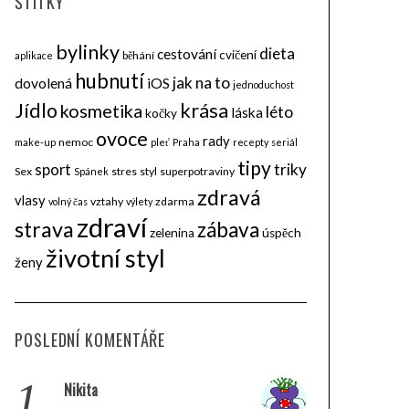
ŠTÍTKY
bylinky
dieta
cestování
cvičení
běhání
aplikace
hubnutí
jak na to
dovolená
iOS
jednoduchost
krása
Jídlo
kosmetika
léto
láska
kočky
ovoce
rady
nemoc
make-up
pleť
Praha
recepty
seriál
tipy
triky
sport
Sex
stres
styl
superpotraviny
Spánek
zdravá
vlasy
vztahy
zdarma
volný čas
výlety
zdraví
strava
zábava
zelenina
úspěch
životní styl
ženy
POSLEDNÍ KOMENTÁŘE
1.
Nikita