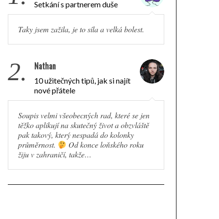
Setkání s partnerem duše
Taky jsem zažila, je to síla a velká bolest.
2.
Nathan
10 užitečných tipů, jak si najít
nové přátele
Soupis velmi všeobecných rad, které se jen
těžko aplikují na skutečný život a obzvláště
pak takový, který nespadá do kolonky
průměrnost.
Od konce loňského roku
žiju v zahraničí, takže…