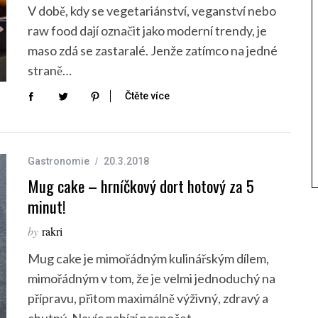
V době, kdy se vegetariánství, veganství nebo
raw food dají označit jako moderní trendy, je
maso zdá se zastaralé. Jenže zatímco na jedné
straně…
Čtěte více
Gastronomie
20.3.2018
Mug cake – hrníčkový dort hotový za 5
minut!
by
rakri
Mug cake je mimořádným kulinářským dílem,
mimořádným v tom, že je velmi jednoduchý na
přípravu, přitom maximálně výživný, zdravý a