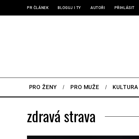
PR ČLÁNEK
BLOGUJ I TY
AUTOŘI
PŘIHLÁSIT
PRO ŽENY
PRO MUŽE
KULTURA
zdravá strava