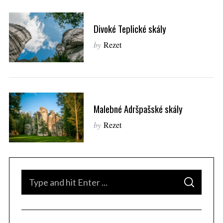
Divoké Teplické skály
by
Rezet
Malebné Adršpašské skály
by
Rezet
S
S
e
E
A
a
R
C
H
r