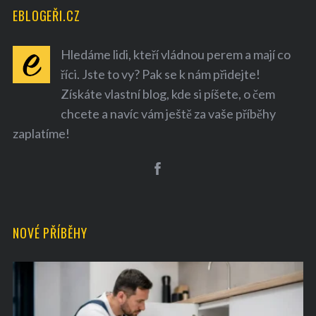
EBLOGEŘI.CZ
Hledáme lidi, kteří vládnou perem a mají co
říci. Jste to vy? Pak se k nám přidejte!
Získáte vlastní blog, kde si píšete, o čem
chcete a navíc vám ještě za vaše příběhy
zaplatíme!
NOVÉ PŘÍBĚHY