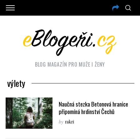
BLOG MAGAZÍN PRO MUŽE I ŽENY
výlety
Naučná stezka Betonová hranice
připomíná hrdinství Čechů
by
rakri