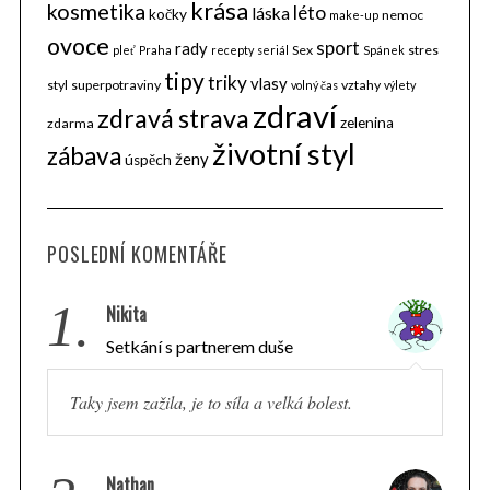
krása
kosmetika
léto
láska
kočky
nemoc
make-up
ovoce
sport
rady
Sex
stres
pleť
Praha
recepty
seriál
Spánek
tipy
triky
vlasy
styl
superpotraviny
vztahy
volný čas
výlety
zdraví
zdravá strava
zelenina
zdarma
životní styl
zábava
ženy
úspěch
POSLEDNÍ KOMENTÁŘE
1.
Nikita
Setkání s partnerem duše
Taky jsem zažila, je to síla a velká bolest.
Nathan
S