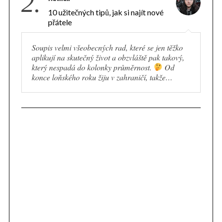
2.
e
10 užitečných tipů, jak si najít nové
a
přátele
r
c
Soupis velmi všeobecných rad, které se jen těžko
h
aplikují na skutečný život a obzvláště pak takový,
f
který nespadá do kolonky průměrnost.
Od
o
konce loňského roku žiju v zahraničí, takže…
r
: