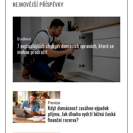
NEJNOVĚJŠÍ PŘÍSPĚVKY
c
h
f
o
r
Bydlení
7 nejčastějších chyb při domácích opravách, které se
:
mohou prodražit
Peníze
Když domácnost zasáhne výpadek
příjmu. Jak dlouho vydrží běžná česká
finanční rezerva?