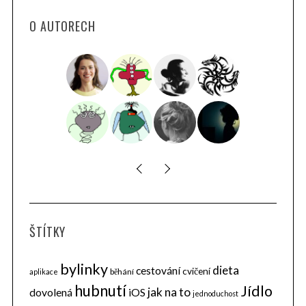
O AUTORECH
ŠTÍTKY
bylinky
dieta
cestování
cvičení
běhání
aplikace
hubnutí
Jídlo
jak na to
dovolená
iOS
jednoduchost