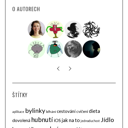
O AUTORECH
ŠTÍTKY
bylinky
dieta
cestování
cvičení
běhání
aplikace
hubnutí
Jídlo
jak na to
dovolená
iOS
jednoduchost