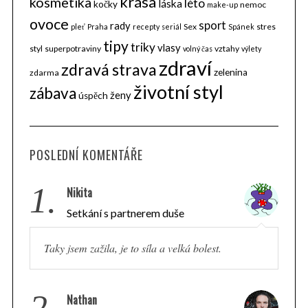
krása
kosmetika
léto
láska
kočky
nemoc
make-up
ovoce
sport
rady
Sex
stres
pleť
Praha
recepty
seriál
Spánek
tipy
triky
vlasy
styl
superpotraviny
vztahy
volný čas
výlety
zdraví
zdravá strava
zelenina
zdarma
životní styl
zábava
ženy
úspěch
POSLEDNÍ KOMENTÁŘE
1.
Nikita
Setkání s partnerem duše
Taky jsem zažila, je to síla a velká bolest.
2.
Nathan
S