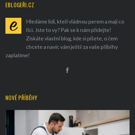
EBLOGEŘI.CZ
Hledáme lidi, kteří vládnou perem a mají co
říci. Jste to vy? Pak se k nám přidejte!
Získáte vlastní blog, kde si píšete, o čem
chcete a navíc vám ještě za vaše příběhy
zaplatíme!
NOVÉ PŘÍBĚHY