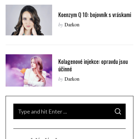
Koenzym Q 10: bojovník s vráskami
by
Darkon
Kolagenové injekce: opravdu jsou
účinné
by
Darkon
S
S
e
E
A
a
R
C
H
r