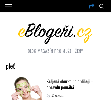
BLOG MAGAZÍN PRO MUŽE I ŽENY
pleť
Krájená okurka na obličeji –
opravdu pomáhá
by
Darkon