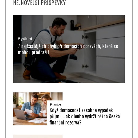
NEJNOVĚJŠÍ PŘÍSPĚVKY
c
h
f
o
r
Bydlení
7 nejčastějších chyb při domácích opravách, které se
:
mohou prodražit
Peníze
Když domácnost zasáhne výpadek
příjmu. Jak dlouho vydrží běžná česká
finanční rezerva?