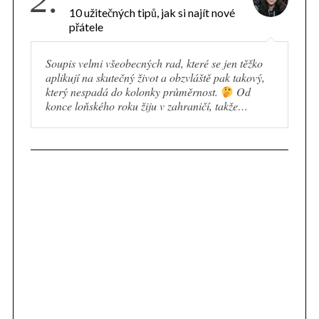
e
10 užitečných tipů, jak si najít nové
a
přátele
r
c
Soupis velmi všeobecných rad, které se jen těžko
h
aplikují na skutečný život a obzvláště pak takový,
f
který nespadá do kolonky průměrnost.
Od
konce loňského roku žiju v zahraničí, takže…
o
r
: