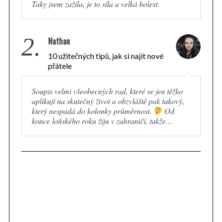
Taky jsem zažila, je to síla a velká bolest.
2.
Nathan
10 užitečných tipů, jak si najít nové
přátele
Soupis velmi všeobecných rad, které se jen těžko
aplikují na skutečný život a obzvláště pak takový,
který nespadá do kolonky průměrnost.
Od
konce loňského roku žiju v zahraničí, takže…