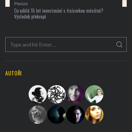
Peníze
Co udělá 15 let investování s tisícovkou měsíčně?
Výsledek překvapí
S
S
e
E
A
a
R
C
H
r
AUTOŘI
c
h
f
o
r
: