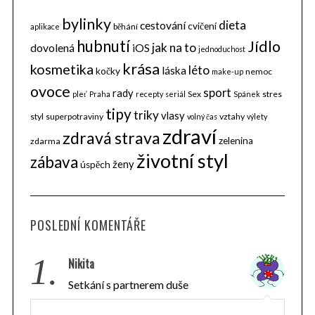
a
r
bylinky
dieta
cestování
cvičení
běhání
aplikace
c
hubnutí
Jídlo
jak na to
dovolená
iOS
h
jednoduchost
krása
f
kosmetika
léto
láska
kočky
nemoc
make-up
o
ovoce
sport
rady
Sex
stres
pleť
Praha
recepty
seriál
Spánek
r
tipy
:
triky
vlasy
styl
superpotraviny
vztahy
volný čas
výlety
zdraví
zdravá strava
zelenina
zdarma
životní styl
zábava
ženy
úspěch
POSLEDNÍ KOMENTÁŘE
1.
Nikita
Setkání s partnerem duše