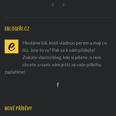
EBLOGEŘI.CZ
Hledáme lidi, kteří vládnou perem a mají co
říci. Jste to vy? Pak se k nám přidejte!
Získáte vlastní blog, kde si píšete, o čem
chcete a navíc vám ještě za vaše příběhy
zaplatíme!
NOVÉ PŘÍBĚHY