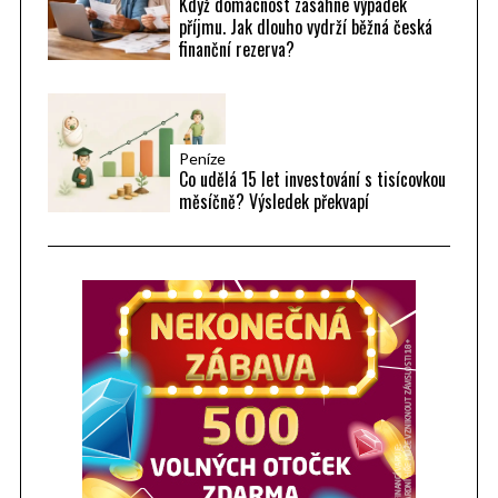
Když domácnost zasáhne výpadek
příjmu. Jak dlouho vydrží běžná česká
finanční rezerva?
Peníze
Co udělá 15 let investování s tisícovkou
měsíčně? Výsledek překvapí