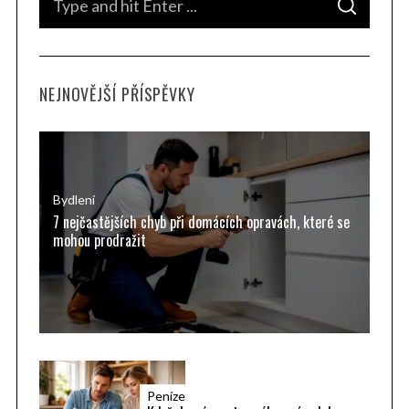
S
e
E
A
a
R
C
H
r
NEJNOVĚJŠÍ PŘÍSPĚVKY
c
h
f
o
r
Bydlení
7 nejčastějších chyb při domácích opravách, které se
:
mohou prodražit
Peníze