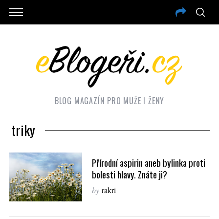
BLOG MAGAZÍN PRO MUŽE I ŽENY
triky
Přírodní aspirin aneb bylinka proti
bolesti hlavy. Znáte ji?
by
rakri